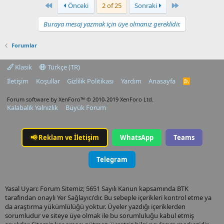
First
Last
Önceki
2 of 25
Sonraki
Buraya mesaj yazmak için üye olmanız gereklidir.
Forumlar
Klasik
Türkçe (TR)
İletişim
Koşullar
Gizlilik Politikası
Yardım
Anasayfa
R
S
S
Forum software by XenForo™
© 2010-2019 XenForo Ltd.
Kalabalık Yalnızlık
Büyük Forum
📢
Reklam ve İletişim
WhatsApp
Teams
Telegram
Yasal Uyarı: Forum Sitemiz; 5651 Sayılı Kanun kapsamında BTK
tarafından onaylı Yer Sağlayıcı'dır. Bu sebeple içerikleri kontrol etme ya
da araştırma yükümlülüğü yoktur. Üyeler yazdığı içeriklerden
sorumludur ve siteye üye olmak ile bu sorumluluğu kabul etmiş