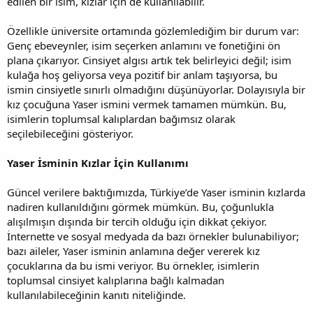
edilen bir isim, kızlar için de kullanılabilir.
Özellikle üniversite ortamında gözlemlediğim bir durum var:
Genç ebeveynler, isim seçerken anlamını ve fonetiğini ön
plana çıkarıyor. Cinsiyet algısı artık tek belirleyici değil; isim
kulağa hoş geliyorsa veya pozitif bir anlam taşıyorsa, bu
ismin cinsiyetle sınırlı olmadığını düşünüyorlar. Dolayısıyla bir
kız çocuğuna Yaser ismini vermek tamamen mümkün. Bu,
isimlerin toplumsal kalıplardan bağımsız olarak
seçilebileceğini gösteriyor.
Yaser İsminin Kızlar İçin Kullanımı
Güncel verilere baktığımızda, Türkiye’de Yaser isminin kızlarda
nadiren kullanıldığını görmek mümkün. Bu, çoğunlukla
alışılmışın dışında bir tercih olduğu için dikkat çekiyor.
İnternette ve sosyal medyada da bazı örnekler bulunabiliyor;
bazı aileler, Yaser isminin anlamına değer vererek kız
çocuklarına da bu ismi veriyor. Bu örnekler, isimlerin
toplumsal cinsiyet kalıplarına bağlı kalmadan
kullanılabileceğinin kanıtı niteliğinde.