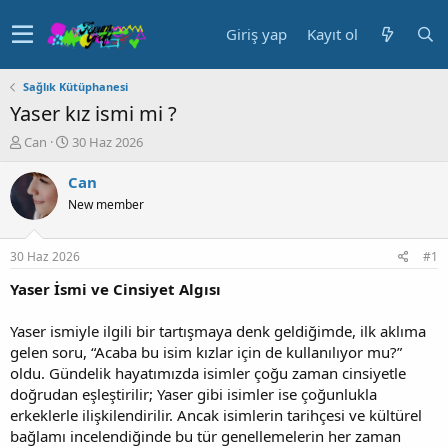
Giriş yap
Kayıt ol
Sağlık Kütüphanesi
Yaser kız ismi mi ?
K
B
Can
30 Haz 2026
o
a
n
ş
Can
u
l
New member
y
a
u
n
b
g
30 Haz 2026
#1
a
ı
ş
ç
Yaser İsmi ve Cinsiyet Algısı
l
t
a
a
Yaser ismiyle ilgili bir tartışmaya denk geldiğimde, ilk aklıma
t
r
gelen soru, “Acaba bu isim kızlar için de kullanılıyor mu?”
a
i
oldu. Gündelik hayatımızda isimler çoğu zaman cinsiyetle
n
h
doğrudan eşleştirilir; Yaser gibi isimler ise çoğunlukla
i
erkeklerle ilişkilendirilir. Ancak isimlerin tarihçesi ve kültürel
bağlamı incelendiğinde bu tür genellemelerin her zaman