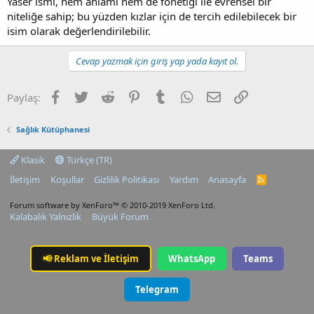
Yaser ismi, hem anlamı hem de fonetiği ile evrensel bir
niteliğe sahip; bu yüzden kızlar için de tercih edilebilecek bir
isim olarak değerlendirilebilir.
Cevap yazmak için giriş yap yada kayıt ol.
Facebook
Twitter
Reddit
Pinterest
Tumblr
WhatsApp
E-posta
Link
Paylaş:
Sağlık Kütüphanesi
Klasik
Türkçe (TR)
İletişim
Koşullar
Gizlilik Politikası
Yardım
Anasayfa
R
S
S
Forum software by XenForo™
© 2010-2019 XenForo Ltd.
Kalabalık Yalnızlık
Büyük Forum
📢
Reklam ve İletişim
WhatsApp
Teams
Telegram