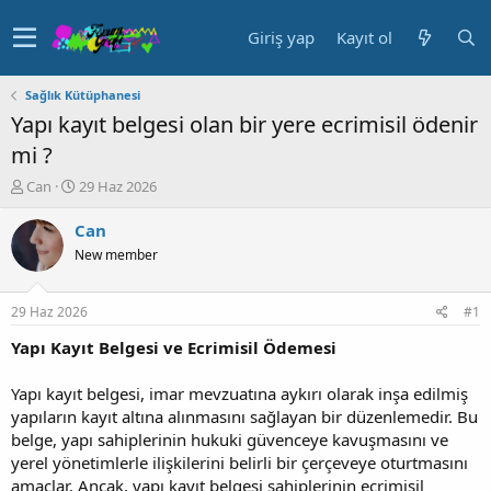
Giriş yap
Kayıt ol
Sağlık Kütüphanesi
Yapı kayıt belgesi olan bir yere ecrimisil ödenir
mi ?
K
B
Can
29 Haz 2026
o
a
n
ş
Can
u
l
New member
y
a
u
n
b
g
29 Haz 2026
#1
a
ı
ş
ç
Yapı Kayıt Belgesi ve Ecrimisil Ödemesi
l
t
a
a
Yapı kayıt belgesi, imar mevzuatına aykırı olarak inşa edilmiş
t
r
yapıların kayıt altına alınmasını sağlayan bir düzenlemedir. Bu
a
i
belge, yapı sahiplerinin hukuki güvenceye kavuşmasını ve
n
h
yerel yönetimlerle ilişkilerini belirli bir çerçeveye oturtmasını
i
amaçlar. Ancak, yapı kayıt belgesi sahiplerinin ecrimisil