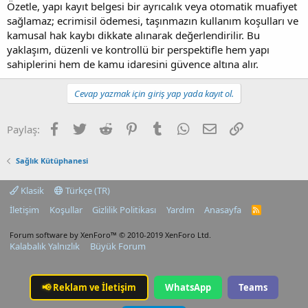
Özetle, yapı kayıt belgesi bir ayrıcalık veya otomatik muafiyet
sağlamaz; ecrimisil ödemesi, taşınmazın kullanım koşulları ve
kamusal hak kaybı dikkate alınarak değerlendirilir. Bu
yaklaşım, düzenli ve kontrollü bir perspektifle hem yapı
sahiplerini hem de kamu idaresini güvence altına alır.
Cevap yazmak için giriş yap yada kayıt ol.
Facebook
Twitter
Reddit
Pinterest
Tumblr
WhatsApp
E-posta
Link
Paylaş:
Sağlık Kütüphanesi
Klasik
Türkçe (TR)
İletişim
Koşullar
Gizlilik Politikası
Yardım
Anasayfa
R
S
S
Forum software by XenForo™
© 2010-2019 XenForo Ltd.
Kalabalık Yalnızlık
Büyük Forum
📢
Reklam ve İletişim
WhatsApp
Teams