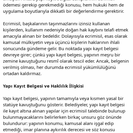
ödemesi gerekip gerekmediği konusu, hem hukuki hem de
uygulama boyutlarıyla dikkatli bir değerlendirme gerektirir.
Ecrimisil, başkalarının taşınmazlarını izinsiz kullanan
kişilerden, kullanım nedeniyle doğan hak kaybını telafi etmek
amacıyla alınan bir bedeldir. Dolayısıyla ecrimisil, esas olarak
kamusal mülkiyetin veya üçüncü kişilerin haklarının ihlali
sonucunda gündeme gelir. Bu noktada yapı kayıt belgesi
devreye girer; çünkü yapı kayıt belgesi, yapının meşru bir
zemine kavuştuğunu resmî olarak tescil eder. Ancak, belgenin
verilmiş olması, her durumda ecrimisil yükümlülüğünü
ortadan kaldırmaz.
Yapı Kayıt Belgesi ve Haklılık İlişkisi
Yapı kayıt belgesi, yapının tamamıyla veya kısmen yasal bir
statüye kavuştuğunu gösterir. Belediyeler, yapı kayıt belgesi
ile kayıt altına alınan yapılar için ecrimisil talebinde bulunup
bulunmayacaklarını belirlerken birkaç unsuru göz önünde
bulundurur: yapının konumu, kamusal alanı işgal edip
etmediği, imar planına aykırılık derecesi ve söz konusu