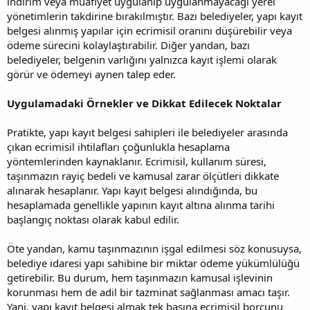
indirim veya muafiyet uygulanıp uygulanmayacağı yerel
yönetimlerin takdirine bırakılmıştır. Bazı belediyeler, yapı kayıt
belgesi alınmış yapılar için ecrimisil oranını düşürebilir veya
ödeme sürecini kolaylaştırabilir. Diğer yandan, bazı
belediyeler, belgenin varlığını yalnızca kayıt işlemi olarak
görür ve ödemeyi aynen talep eder.
Uygulamadaki Örnekler ve Dikkat Edilecek Noktalar
Pratikte, yapı kayıt belgesi sahipleri ile belediyeler arasında
çıkan ecrimisil ihtilafları çoğunlukla hesaplama
yöntemlerinden kaynaklanır. Ecrimisil, kullanım süresi,
taşınmazın rayiç bedeli ve kamusal zarar ölçütleri dikkate
alınarak hesaplanır. Yapı kayıt belgesi alındığında, bu
hesaplamada genellikle yapının kayıt altına alınma tarihi
başlangıç noktası olarak kabul edilir.
Öte yandan, kamu taşınmazının işgal edilmesi söz konusuysa,
belediye idaresi yapı sahibine bir miktar ödeme yükümlülüğü
getirebilir. Bu durum, hem taşınmazın kamusal işlevinin
korunması hem de adil bir tazminat sağlanması amacı taşır.
Yani, yapı kayıt belgesi almak tek başına ecrimisil borcunu