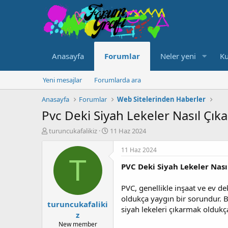
Anasayfa
Forumlar
Neler yeni
Ku
Yeni mesajlar
Forumlarda ara
Anasayfa
Forumlar
Web Sitelerinden Haberler
Pvc Deki Siyah Lekeler Nasıl Çıka
K
B
turuncukafalikiz
11 Haz 2024
o
a
n
ş
11 Haz 2024
u
l
T
PVC Deki Siyah Lekeler Nası
y
a
u
n
b
g
PVC, genellikle inşaat ve ev 
a
ı
oldukça yaygın bir sorundur. Bu
turuncukafaliki
ş
ç
siyah lekeleri çıkarmak oldukç
l
t
z
a
a
New member