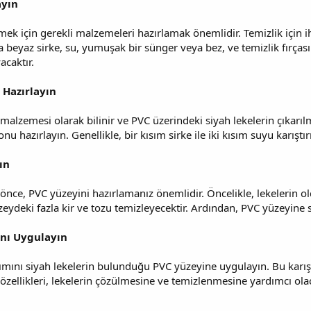
ayın
mek için gerekli malzemeleri hazırlamak önemlidir. Temizlik için i
 beyaz sirke, su, yumuşak bir sünger veya bez, ve temizlik fırçası
acaktır.
 Hazırlayın
 malzemesi olarak bilinir ve PVC üzerindeki siyah lekelerin çıkarılm
onu hazırlayın. Genellikle, bir kısım sirke ile iki kısım suyu karıştı
ın
nce, PVC yüzeyini hazırlamanız önemlidir. Öncelikle, lekelerin o
üzeydeki fazla kir ve tozu temizleyecektir. Ardından, PVC yüzeyine
ını Uygulayın
ışımını siyah lekelerin bulunduğu PVC yüzeyine uygulayın. Bu karış
k özellikleri, lekelerin çözülmesine ve temizlenmesine yardımcı ol