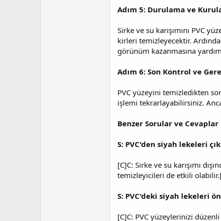
Adım 5: Durulama ve Kuru
Sirke ve su karışımını PVC yüz
kirleri temizleyecektir. Ardınd
görünüm kazanmasına yardımcı
Adım 6: Son Kontrol ve Ger
PVC yüzeyini temizledikten son
işlemi tekrarlayabilirsiniz. An
Benzer Sorular ve Cevaplar
S: PVC'den siyah lekeleri ç
[C]C: Sirke ve su karışımı dışı
temizleyicileri de etkili olabilir.
S: PVC'deki siyah lekeleri ö
[C]C: PVC yüzeylerinizi düzenl