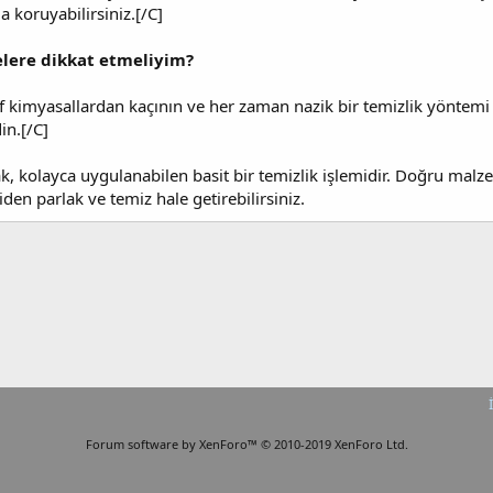
 koruyabilirsiniz.[/C]
nelere dikkat etmeliyim?
if kimyasallardan kaçının ve her zaman nazik bir temizlik yöntemi 
in.[/C]
k, kolayca uygulanabilen basit bir temizlik işlemidir. Doğru malzem
den parlak ve temiz hale getirebilirsiniz.
Forum software by XenForo™
© 2010-2019 XenForo Ltd.