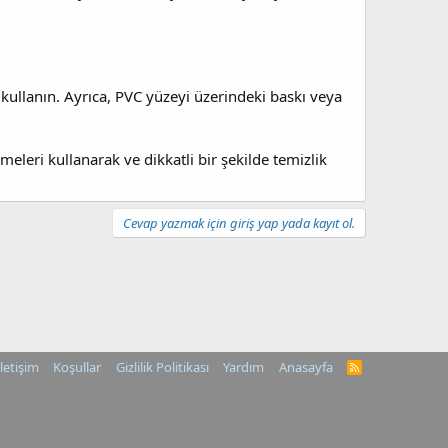
kullanın. Ayrıca, PVC yüzeyi üzerindeki baskı veya
eleri kullanarak ve dikkatli bir şekilde temizlik
Cevap yazmak için giriş yap yada kayıt ol.
İletişim
Koşullar
Gizlilik Politikası
Yardım
Anasayfa
R
S
S