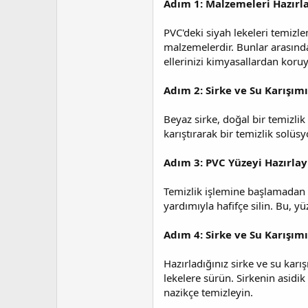
Adım 1: Malzemeleri Hazırl
t
r
a
i
n
h
PVC'deki siyah lekeleri temizle
i
malzemelerdir. Bunlar arasında
ellerinizi kimyasallardan koruy
Adım 2: Sirke ve Su Karışımı
Beyaz sirke, doğal bir temizlik
karıştırarak bir temizlik solüsy
Adım 3: PVC Yüzeyi Hazırlay
Temizlik işlemine başlamadan ö
yardımıyla hafifçe silin. Bu, y
Adım 4: Sirke ve Su Karışım
Hazırladığınız sirke ve su kar
lekelere sürün. Sirkenin asidi
nazikçe temizleyin.