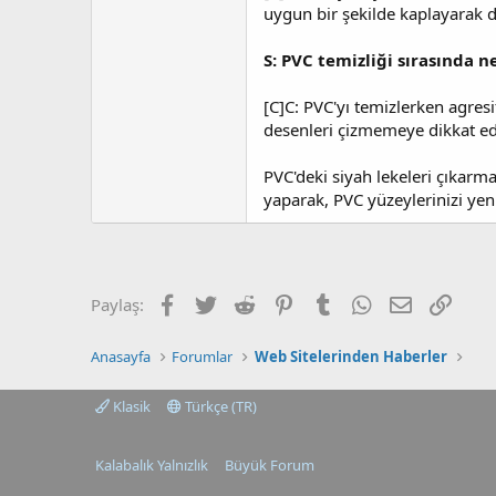
uygun bir şekilde kaplayarak da
S: PVC temizliği sırasında 
[C]C: PVC'yı temizlerken agres
desenleri çizmemeye dikkat ed
PVC'deki siyah lekeleri çıkarma
yaparak, PVC yüzeylerinizi yeni
Facebook
Twitter
Reddit
Pinterest
Tumblr
WhatsApp
E-posta
Link
Paylaş:
Anasayfa
Forumlar
Web Sitelerinden Haberler
Klasik
Türkçe (TR)
Kalabalık Yalnızlık
Büyük Forum