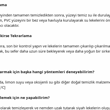
lama
eyinden tamamen temizledikten sonra, yüzeyi temiz su ile durulayın
an, PVC yüzeyini bir bez veya havluyla kurulayarak su lekelerini ö
 olacaktır.
ekirse Tekrarlama
ra, son bir kontrol yapın ve lekelerin tamamen çıkarılıp çıkarılma
cak, bu sefer daha uzun süre bekleyerek veya daha yoğun bir sirke ç
ıkarmak için başka hangi yöntemleri deneyebilirim?
nda, limon suyu veya oksijenli su gibi diğer doğal temizlik malzem
[/C]
nlemek için ne yapabilirim?
i olarak temizleyerek ve nemden uzak tutarak siyah lekelerin oluşu