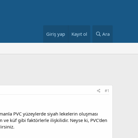
Giriş yap
Kayıt ol
Ara
#1
amanla PVC yüzeylerde siyah lekelerin oluşması
e küf gibi faktörlerle ilişkilidir. Neyse ki, PVC'den
rsiniz.