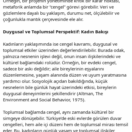
Örneğin, bir projenin yönetiminde kritik bir karar noktası,
metaforik anlamda bir “cengel” görevi görebilir. Veri ve
gözlemlere dayalı bu yaklaşım, durumu net, ölçülebilir ve
çoğunlukla mantık çerçevesinde ele alır.
Duygusal ve Toplumsal Perspektif: Kadın Bakışı
Kadınların yaklaşımında ise cengel kavramı, duygusal ve
toplumsal etkiler üzerinden değerlendirilebilir. Burada odak,
yalnızca nesnenin işlevi değil, onun insan ilişkilerindeki ve
kültürel bağlamdaki rolüdür. Örneğin, bir evdeki cengel,
sadece bir askı değildir; aile bireylerinin eşyalarını
düzenlemesine, yaşam alanında düzen ve uyum yaratmasına
yardımcı olur. Sosyolojik açıdan bakıldığında, küçük
nesnelerin bile günlük hayat üzerindeki etkisi, bireylerin
duygusal deneyimlerini şekillendirir (Altman, The
Environment and Social Behavior, 1975).
Toplumsal bağlamda cengel, aynı zamanda kültürel bir
simgeye dönüşebilir. Türkiye’de eski evlerde görülen duvar
cengelleri, hem aile içi düzeni hem de toplumsal mirası temsil
eder. Bu, kadınların günlük yaşam ve toplumsal ilişkiler