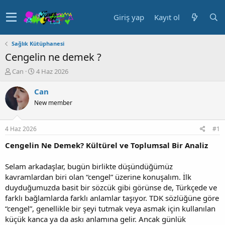
Giriş yap
Kayıt ol
Sağlık Kütüphanesi
Cengelin ne demek ?
K
B
Can
4 Haz 2026
o
a
n
ş
Can
u
l
New member
y
a
u
n
b
g
4 Haz 2026
#1
a
ı
ş
ç
Cengelin Ne Demek? Kültürel ve Toplumsal Bir Analiz
l
t
a
a
Selam arkadaşlar, bugün birlikte düşündüğümüz
t
r
kavramlardan biri olan “cengel” üzerine konuşalım. İlk
a
i
duyduğumuzda basit bir sözcük gibi görünse de, Türkçede ve
n
h
farklı bağlamlarda farklı anlamlar taşıyor. TDK sözlüğüne göre
i
“cengel”, genellikle bir şeyi tutmak veya asmak için kullanılan
küçük kanca ya da askı anlamına gelir. Ancak günlük