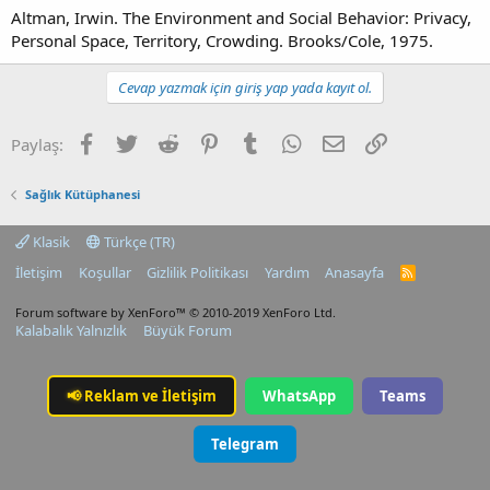
Altman, Irwin. The Environment and Social Behavior: Privacy,
Personal Space, Territory, Crowding. Brooks/Cole, 1975.
Cevap yazmak için giriş yap yada kayıt ol.
Facebook
Twitter
Reddit
Pinterest
Tumblr
WhatsApp
E-posta
Link
Paylaş:
Sağlık Kütüphanesi
Klasik
Türkçe (TR)
İletişim
Koşullar
Gizlilik Politikası
Yardım
Anasayfa
R
S
S
Forum software by XenForo™
© 2010-2019 XenForo Ltd.
Kalabalık Yalnızlık
Büyük Forum
📢
Reklam ve İletişim
WhatsApp
Teams
Telegram