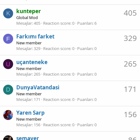
kunteper
405
K
Global Mod
Mesajlar
405
Reaction score
0
Puanları
6
Farkımı farket
329
F
New member
Mesajlar
329
Reaction score
0
Puanları
0
uçanteneke
265
U
New member
Mesajlar
265
Reaction score
0
Puanları
0
DunyaVatandasi
171
D
New member
Mesajlar
171
Reaction score
0
Puanları
0
Yaren Sarp
156
New member
Mesajlar
156
Reaction score
0
Puanları
0
semaver
86