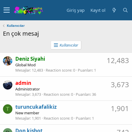
Giriş yap
Kayıt ol
Kullanıcılar
En çok mesaj
Kullanıcılar
Deniz Siyahi
12,483
Global Mod
Mesajlar
12,483
Reaction score
0
Puanları
1
admin
3,673
Administrator
Mesajlar
3,673
Reaction score
0
Puanları
36
turuncukafalikiz
1,901
T
New member
Mesajlar
1,901
Reaction score
0
Puanları
1
Don kishot