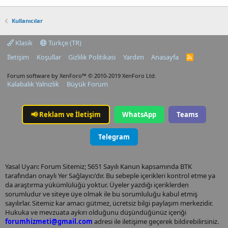
Kullanıcılar
Klasik
Türkçe (TR)
İletişim
Koşullar
Gizlilik Politikası
Yardım
Anasayfa
R
S
S
Forum software by XenForo™
© 2010-2019 XenForo Ltd.
Kalabalık Yalnızlık
Büyük Forum
📢
Reklam ve İletişim
WhatsApp
Teams
Telegram
Yasal Uyarı: Forum Sitemiz; 5651 Sayılı Kanun kapsamında BTK
tarafından onaylı Yer Sağlayıcı'dır. Bu sebeple içerikleri kontrol etme ya
da araştırma yükümlülüğü yoktur. Üyeler yazdığı içeriklerden
sorumludur ve siteye üye olmak ile bu sorumluluğu kabul etmiş
sayılırlar. Sitemiz kar amacı gütmez, ücretsiz bilgi paylaşım merkezidir.
Hukuka ve mevzuata aykırı olduğunu düşündüğünüz içeriği
forumhizmeti@gmail.com
adresi ile iletişime geçerek bildirebilirsiniz.