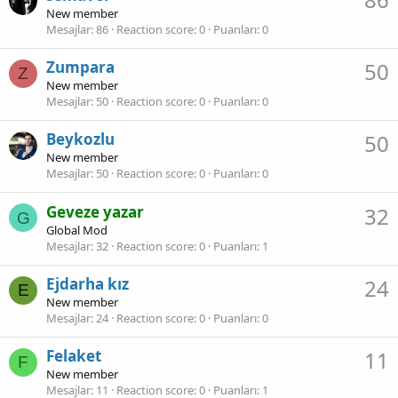
New member
Mesajlar
86
Reaction score
0
Puanları
0
Zumpara
50
Z
New member
Mesajlar
50
Reaction score
0
Puanları
0
Beykozlu
50
New member
Mesajlar
50
Reaction score
0
Puanları
0
Geveze yazar
32
G
Global Mod
Mesajlar
32
Reaction score
0
Puanları
1
Ejdarha kız
24
E
New member
Mesajlar
24
Reaction score
0
Puanları
0
Felaket
11
F
New member
Mesajlar
11
Reaction score
0
Puanları
1