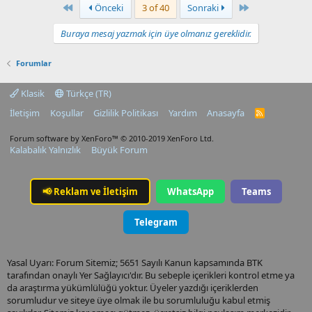
First
Last
Önceki
3 of 40
Sonraki
Buraya mesaj yazmak için üye olmanız gereklidir.
Forumlar
Klasik
Türkçe (TR)
İletişim
Koşullar
Gizlilik Politikası
Yardım
Anasayfa
R
S
S
Forum software by XenForo™
© 2010-2019 XenForo Ltd.
Kalabalık Yalnızlık
Büyük Forum
📢
Reklam ve İletişim
WhatsApp
Teams
Telegram
Yasal Uyarı: Forum Sitemiz; 5651 Sayılı Kanun kapsamında BTK
tarafından onaylı Yer Sağlayıcı'dır. Bu sebeple içerikleri kontrol etme ya
da araştırma yükümlülüğü yoktur. Üyeler yazdığı içeriklerden
sorumludur ve siteye üye olmak ile bu sorumluluğu kabul etmiş