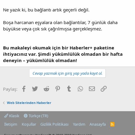
Ne yazık ki, bu bağlantı artık geçerli değil.
Boşa harcanan eşyalara olan bağlantılar, 7 günlük daha
büyükse veya çok sık çağrılmışsa gerçekleşmez.
Bu makaleyi okumak için bir Haberler+ paketine
ihtiyacınız var. Şimdi yükümlülük olmadan bir hafta
deneyin – yükümlülük olmadan!
Cevap yazmak için giriş yap yada kayıt ol.
Facebook
Twitter
Reddit
Pinterest
Tumblr
WhatsApp
E-posta
Link
Paylaş:
Web Sitelerinden Haberler
Klasik
Türkçe (TR)
İletişim
Koşullar
Gizlilik Politikası
Yardım
Anasayfa
R
S
S