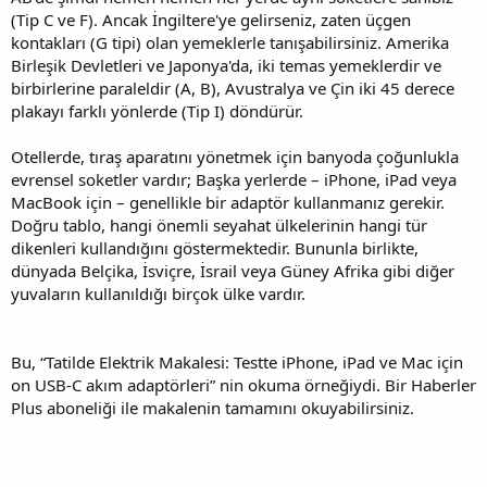
(Tip C ve F). Ancak İngiltere'ye gelirseniz, zaten üçgen
kontakları (G tipi) olan yemeklerle tanışabilirsiniz. Amerika
Birleşik Devletleri ve Japonya'da, iki temas yemeklerdir ve
birbirlerine paraleldir (A, B), Avustralya ve Çin iki 45 derece
plakayı farklı yönlerde (Tip I) döndürür.
Otellerde, tıraş aparatını yönetmek için banyoda çoğunlukla
evrensel soketler vardır; Başka yerlerde – iPhone, iPad veya
MacBook için – genellikle bir adaptör kullanmanız gerekir.
Doğru tablo, hangi önemli seyahat ülkelerinin hangi tür
dikenleri kullandığını göstermektedir. Bununla birlikte,
dünyada Belçika, İsviçre, İsrail veya Güney Afrika gibi diğer
yuvaların kullanıldığı birçok ülke vardır.
Bu, “Tatilde Elektrik Makalesi: Testte iPhone, iPad ve Mac için
on USB-C akım adaptörleri” nin okuma örneğiydi. Bir Haberler
Plus aboneliği ile makalenin tamamını okuyabilirsiniz.