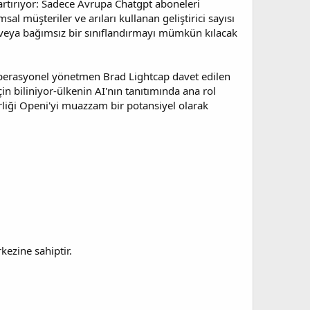
artırıyor: Sadece Avrupa Chatgpt aboneleri
 müşteriler ve arıları kullanan geliştirici sayısı
ayı veya bağımsız bir sınıflandırmayı mümkün kılacak
, operasyonel yönetmen Brad Lightcap davet edilen
 biliniyor-ülkenin AI'nın tanıtımında ana rol
birliği Openi'yi muazzam bir potansiyel olarak
kezine sahiptir.