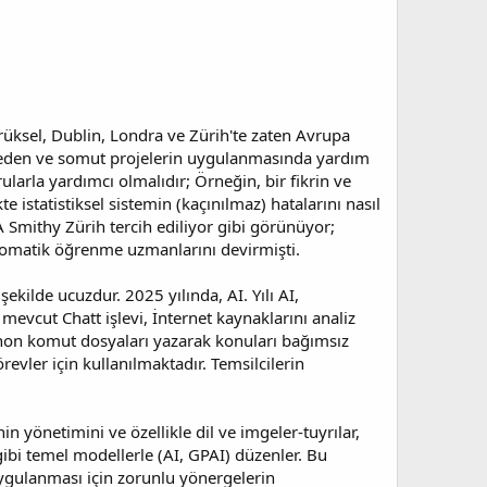
Brüksel, Dublin, Londra ve Zürih'te zaten Avrupa
ket eden ve somut projelerin uygulanmasında yardım
arla yardımcı olmalıdır; Örneğin, bir fikrin ve
e istatistiksel sistemin (kaçınılmaz) hatalarını nasıl
 Smithy Zürih tercih ediliyor gibi görünüyor;
tomatik öğrenme uzmanlarını devirmişti.
ekilde ucuzdur. 2025 yılında, AI. Yılı AI,
 mevcut Chatt işlevi, İnternet kaynaklarını analiz
ython komut dosyaları yazarak konuları bağımsız
revler için kullanılmaktadır. Temsilcilerin
n yönetimini ve özellikle dil ve imgeler-tuyrılar,
gibi temel modellerle (AI, GPAI) düzenler. Bu
gulanması için zorunlu yönergelerin