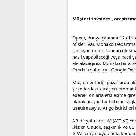
Müşteri tavsiyesi, araştırm
Openi, dünya çapında 12 ofiste 
ofisleri var. Monako Departman
sağlayan on çalışandan oluşmak
nasıl yapabileceği veya nasıl y
ele alacağınız. Monako bir ara
Oradaki şube için, Google Dee
Müşteriler farklı pazarlarda fi
şirketlerdeki süreçleri otomati
ederek, onlarla etkileşime gir
olarak arayan bir bahane sağlar
tanıtılmasıyla, AI geliştiricile
AB de yolu açar. AI (AIT AI) Yö
İkizler, Claude, şaşkınlık ve C
GPAI'ler için uygulama kodun