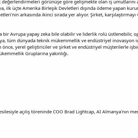
ç değerlendirmeleri görünüşe göre gelişmekte olan iş umutlarını 
 ilk üçte Amerika Birleşik Devletleri dışında ödeme yapan kurumsal
tleri'nin arkasında ikinci sırada yer alıyor. Şirket, karşılaştırm
 bir Avrupa yapay zeka bile olabilir ve liderlik rolü üstlenebilir
ya, tüm dünyada teknik mükemmellik ve endüstriyel inovasyon için
 önce, yerel geliştiriciler ve şirket ve endüstriyel müşterilerle iş
emmellik Gruplarına yakınlığı.
vesilesiyle açılış töreninde COO Brad Lightcap, AI Almanya'nın mer