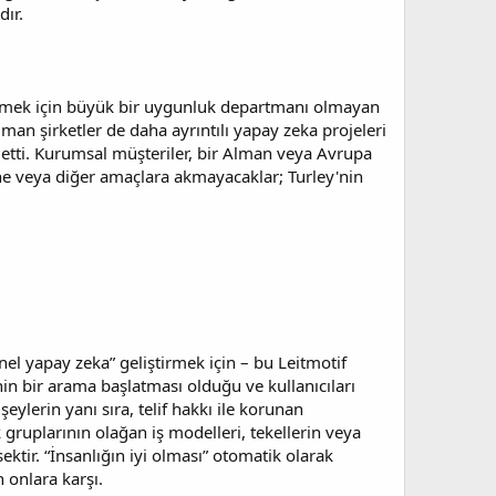
dır.
abilmek için büyük bir uygunluk departmanı olmayan
lman şirketler de daha ayrıntılı yapay zeka projeleri
af etti. Kurumsal müşteriler, bir Alman veya Avrupa
mine veya diğer amaçlara akmayacaklar; Turley'nin
nel yapay zeka” geliştirmek için – bu Leitmotif
in bir arama başlatması olduğu ve kullanıcıları
eylerin yanı sıra, telif hakkı ile korunan
uplarının olağan iş modelleri, tekellerin veya
ktir. “İnsanlığın iyi olması” otomatik olarak
 onlara karşı.