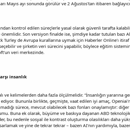
arı Mayıs ayı sonunda görülür ve 2 Ağustos'tan itibaren bağlayıcı
fından kontrol edilen süreçlerle yasal olarak güvenli tarafta kal
e önemlidir. Son versiyon finalde ise, şimdiye kadar tutulan bazı A
ick Turley de Avrupa kurallarına uymak için Haberler Online'ı itir
eçebilir ve şirketin veri sürecini yapabilir, böylece eğitim siste
oft'un veri merkezinde.
rşı insanlık
ı ve kelimelerden daha fazla ölçülmelidir. “İnsanlığın yararına ge
yor. Bununla birlikte, geçmişte, vaat edilen iyi amaç, Openiai'n
madığı sürece, mevcut olabilecek bazı fonları onaylamıştır: diğer ş
mu. Buna ek olarak, büyüme ve baskıya dayanan ABD teknolojik gr
, bu nedenle sosyal ile kontrast oluşturma olasılıkları daha yükse
rlamak ve yine de tekrar tekrar – bazen AI'nın yardımıyla, bazen