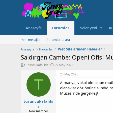
Anasayfa
Forumlar
Neler yeni
Ku
Yeni mesajlar
Forumlarda ara
Anasayfa
Forumlar
Web Sitelerinden Haberler
Saldırgan Cambe: Openi Ofisi Mün
K
B
turuncukafalikiz
25 May 2025
o
a
n
ş
25 May 2025
u
l
T
Almanya, vokal olmaktan mutlu
y
a
u
n
olanaklar göz önüne alındığında
b
g
Müzesi'nde gerçekleşti.
a
ı
turuncukafaliki
ş
ç
l
t
z
a
a
New member