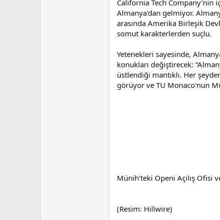
California Tech Company'nin i
t
r
a
i
Almanya'dan gelmiyor. Almanya,
n
h
arasında Amerika Birleşik Devle
i
somut karakterlerden suçlu.
Yetenekleri sayesinde, Almanya
konukları değiştirecek: “Alman
üstlendiği mantıklı. Her şeyden
görüyor ve TU Monaco'nun Mük
Münih'teki Openi Açılış Ofisi 
(Resim: Hillwire)