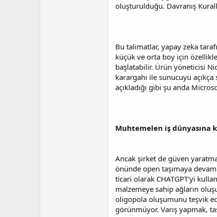
oluşturulduğu. Davranış Kurall
Bu talimatlar, yapay zeka tara
küçük ve orta boy için özellikl
başlatabilir. Ürün yöneticisi N
karargahı ile sunucuyu açıkça s
açıkladığı gibi şu anda Micros
Muhtemelen iş dünyasına ka
Ancak şirket de güven yaratmal
önünde open taşımaya devam edi
ticari olarak CHATGPT'yi kullan
malzemeye sahip ağların oluşu
oligopola oluşumunu teşvik eder
görünmüyor. Varış yapmak, tasa