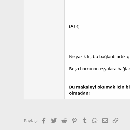
(ATR)
Ne yazık ki, bu bağlantı artık g
Boşa harcanan eşyalara bağlan
Bu makaleyi okumak için bi
olmadan!
Facebook
Twitter
Reddit
Pinterest
Tumblr
WhatsApp
E-posta
Link
Paylaş: