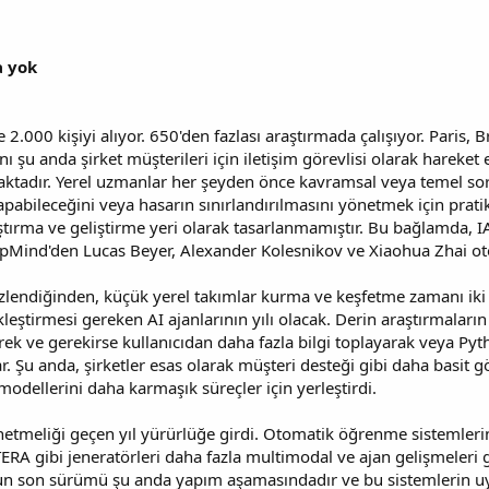
a yok
2.000 kişiyi alıyor. 650'den fazlası araştırmada çalışıyor. Paris, 
ı şu anda şirket müşterileri için iletişim görevlisi olarak hare
tadır. Yerel uzmanlar her şeyden önce kavramsal veya temel sorul
apabileceğini veya hasarın sınırlandırılmasını yönetmek için pratikt
ştırma ve geliştirme yeri olarak tasarlanmamıştır. Bu bağlamda, IA
pMind'den Lucas Beyer, Alexander Kolesnikov ve Xiaohua Zhai o
lizlendiğinden, küçük yerel takımlar kurma ve keşfetme zamanı iki ş
kleştirmesi gereken AI ajanlarının yılı olacak. Derin araştırmaların
erek ve gerekirse kullanıcıdan daha fazla bilgi toplayarak veya P
. Şu anda, şirketler esas olarak müşteri desteği gibi daha basit gö
ri modellerini daha karmaşık süreçler için yerleştirdi.
netmeliği geçen yıl yürürlüğe girdi. Otomatik öğrenme sistemlerini
ETERA gibi jeneratörleri daha fazla multimodal ve ajan gelişmeleri 
un son sürümü şu anda yapım aşamasındadır ve bu sistemlerin uy