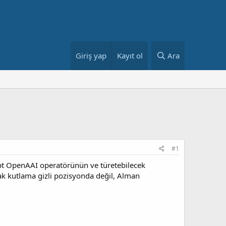
Giriş yap
Kayıt ol
Ara
#1
gpt OpenAAI operatörünün ve türetebilecek
ncak kutlama gizli pozisyonda değil, Alman