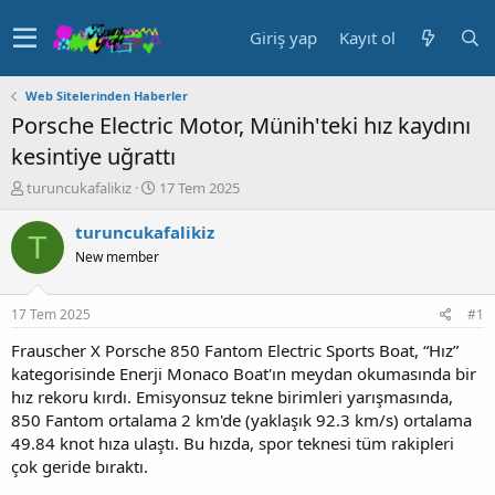
Giriş yap
Kayıt ol
Web Sitelerinden Haberler
Porsche Electric Motor, Münih'teki hız kaydını
kesintiye uğrattı
K
B
turuncukafalikiz
17 Tem 2025
o
a
n
ş
turuncukafalikiz
T
u
l
New member
y
a
u
n
b
g
17 Tem 2025
#1
a
ı
ş
ç
Frauscher X Porsche 850 Fantom Electric Sports Boat, “Hız”
l
t
kategorisinde Enerji Monaco Boat'ın meydan okumasında bir
a
a
hız rekoru kırdı. Emisyonsuz tekne birimleri yarışmasında,
t
r
850 Fantom ortalama 2 km'de (yaklaşık 92.3 km/s) ortalama
a
i
49.84 knot hıza ulaştı. Bu hızda, spor teknesi tüm rakipleri
n
h
çok geride bıraktı.
i