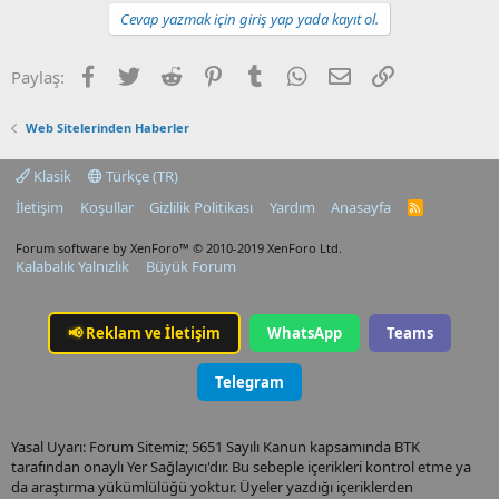
Cevap yazmak için giriş yap yada kayıt ol.
Facebook
Twitter
Reddit
Pinterest
Tumblr
WhatsApp
E-posta
Link
Paylaş:
Web Sitelerinden Haberler
Klasik
Türkçe (TR)
İletişim
Koşullar
Gizlilik Politikası
Yardım
Anasayfa
R
S
S
Forum software by XenForo™
© 2010-2019 XenForo Ltd.
Kalabalık Yalnızlık
Büyük Forum
📢
Reklam ve İletişim
WhatsApp
Teams
Telegram
Yasal Uyarı: Forum Sitemiz; 5651 Sayılı Kanun kapsamında BTK
tarafından onaylı Yer Sağlayıcı'dır. Bu sebeple içerikleri kontrol etme ya
da araştırma yükümlülüğü yoktur. Üyeler yazdığı içeriklerden