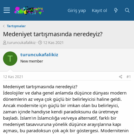
Giriş yap
Kayıt ol
Tartışmalar
Medeniyet tartışmasında neredeyiz?
K
B
turuncukafalikiz
12 Kas 2021
o
a
n
ş
turuncukafalikiz
T
u
l
New member
y
a
u
n
b
g
12 Kas 2021
#1
a
ı
ş
ç
Medeniyet tartışmasında neredeyiz?
l
t
İdeolojiler ve daha genel anlamda düşünce dünyası modern
a
a
dönemlerin az veya çok güçlü bir belirleyicisi haline geldi.
t
r
Ancak modernite için güçlü bir imkan olan bu belirleyici,
a
i
zaman içinde handiyse kendi paradoksunu da üretmeye
n
h
başladı. İslam'ın İslamcılığa ve/veya alternatif, farklı bir
i
medeniyet tasavvuruna yönelik düşünce arayışlarına kapı
açması, bu paradoksun çok açık bir göstergesi. Modernitenin