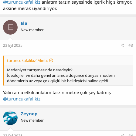
@turuncukafalikiz
anlatım tarzın sayesinde içerik hiç sıkmıyor,
aksine merak uyandırıyor.
Ela
E
New member
23 Eyl 2025
#3
turuncukafalikiz' Alıntı:
Medeniyet tartışmasında neredeyiz?
İdeolojiler ve daha genel anlamda düşünce dünyası modern
dönemlerin az veya çok güçlü bir belirleyicisi haline geldi...
Yalın ama etkili anlatım tarzın metne çok şey katmış
@turuncukafalikiz
.
Zeynep
New member
23 Eyl 2025
#4