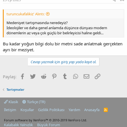
turuncukafalikiz' Alıntı:
Medeniyet tartışmasında neredeyiz?
İdeolojiler ve daha genel anlamda düşünce dünyası modern
dönemlerin az veya çok güçlü bir belirleyicisi haline geldi...
Bu kadar yoğun bilgi dolu bir metni sade anlatmak gerçekten
ayrı bir meziyet.
Cevap yazmak için giriş yap yada kayıt ol.
Facebook
Twitter
Reddit
Pinterest
Tumblr
WhatsApp
E-posta
Link
Paylaş:
Tartışmalar
Klasik
Türkçe (TR)
İletişim
Koşullar
Gizlilik Politikası
Yardım
Anasayfa
R
S
S
Forum software by XenForo™
© 2010-2019 XenForo Ltd.
Kalabalık Yalnızlık
Büyük Forum