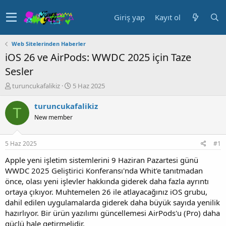
Giriş yap
Kayıt ol
Web Sitelerinden Haberler
iOS 26 ve AirPods: WWDC 2025 için Taze
Sesler
K
B
turuncukafalikiz
5 Haz 2025
o
a
n
ş
turuncukafalikiz
T
u
l
New member
y
a
u
n
b
g
5 Haz 2025
#1
a
ı
ş
ç
Apple yeni işletim sistemlerini 9 Haziran Pazartesi günü
l
t
WWDC 2025 Geliştirici Konferansı'nda Whit'e tanıtmadan
a
a
önce, olası yeni işlevler hakkında giderek daha fazla ayrıntı
t
r
ortaya çıkıyor. Muhtemelen 26 ile atlayacağınız iOS grubu,
a
i
dahil edilen uygulamalarda giderek daha büyük sayıda yenilik
n
h
hazırlıyor. Bir ürün yazılımı güncellemesi AirPods'u (Pro) daha
i
güçlü hale getirmelidir.