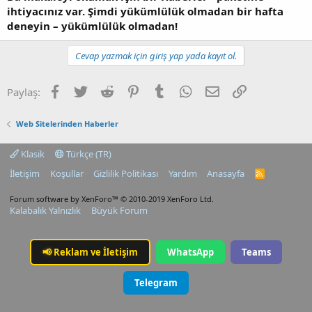
ihtiyacınız var. Şimdi yükümlülük olmadan bir hafta
deneyin – yükümlülük olmadan!
Cevap yazmak için giriş yap yada kayıt ol.
Facebook
Twitter
Reddit
Pinterest
Tumblr
WhatsApp
E-posta
Link
Paylaş:
Web Sitelerinden Haberler
Klasik
Türkçe (TR)
İletişim
Koşullar
Gizlilik Politikası
Yardım
Anasayfa
R
S
S
Forum software by XenForo™
© 2010-2019 XenForo Ltd.
Kalabalık Yalnızlık
Büyük Forum
📢
Reklam ve İletişim
WhatsApp
Teams
Telegram