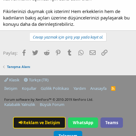
Fikirlerinizi duymak çok isterim! Hem erkeklerin hem de
kadınların bakış açıları üzerine düşüncelerinizi paylaşarak bu
konuyu daha da derinleştirebiliriz.
Cevap yazmak için giriş yap yada kayıt ol.
Facebook
Twitter
Reddit
Pinterest
Tumblr
WhatsApp
E-posta
Link
Paylaş:
Tanışma Alanı
Klasik
Türkçe (TR)
İletişim
Koşullar
Gizlilik Politikası
Yardım
Anasayfa
R
S
S
Forum software by XenForo™
© 2010-2019 XenForo Ltd.
Kalabalık Yalnızlık
Büyük Forum
📢
Reklam ve İletişim
WhatsApp
Teams