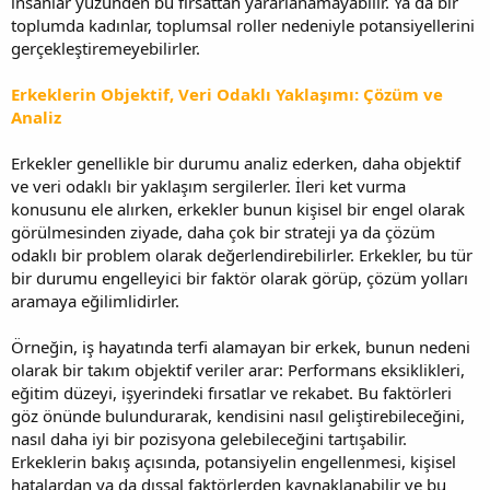
insanlar yüzünden bu fırsattan yararlanamayabilir. Ya da bir
toplumda kadınlar, toplumsal roller nedeniyle potansiyellerini
gerçekleştiremeyebilirler.
Erkeklerin Objektif, Veri Odaklı Yaklaşımı: Çözüm ve
Analiz
Erkekler genellikle bir durumu analiz ederken, daha objektif
ve veri odaklı bir yaklaşım sergilerler. İleri ket vurma
konusunu ele alırken, erkekler bunun kişisel bir engel olarak
görülmesinden ziyade, daha çok bir strateji ya da çözüm
odaklı bir problem olarak değerlendirebilirler. Erkekler, bu tür
bir durumu engelleyici bir faktör olarak görüp, çözüm yolları
aramaya eğilimlidirler.
Örneğin, iş hayatında terfi alamayan bir erkek, bunun nedeni
olarak bir takım objektif veriler arar: Performans eksiklikleri,
eğitim düzeyi, işyerindeki fırsatlar ve rekabet. Bu faktörleri
göz önünde bulundurarak, kendisini nasıl geliştirebileceğini,
nasıl daha iyi bir pozisyona gelebileceğini tartışabilir.
Erkeklerin bakış açısında, potansiyelin engellenmesi, kişisel
hatalardan ya da dışsal faktörlerden kaynaklanabilir ve bu