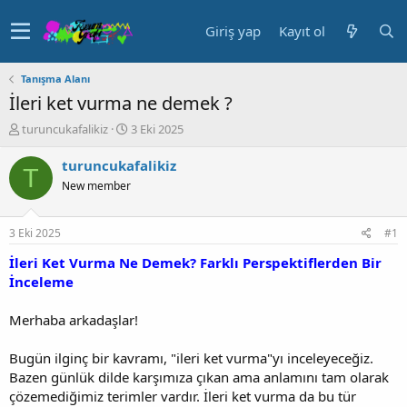
Giriş yap
Kayıt ol
Tanışma Alanı
İleri ket vurma ne demek ?
K
B
turuncukafalikiz
3 Eki 2025
o
a
n
ş
turuncukafalikiz
T
u
l
New member
y
a
u
n
b
g
3 Eki 2025
#1
a
ı
ş
ç
İleri Ket Vurma Ne Demek? Farklı Perspektiflerden Bir
l
t
İnceleme
a
a
t
r
Merhaba arkadaşlar!
a
i
n
h
Bugün ilginç bir kavramı, "ileri ket vurma"yı inceleyeceğiz.
i
Bazen günlük dilde karşımıza çıkan ama anlamını tam olarak
çözemediğimiz terimler vardır. İleri ket vurma da bu tür