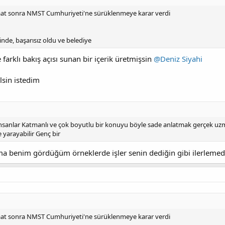
aat sonra NMST Cumhuriyeti'ne sürüklenmeye karar verdi
nde, başarısız oldu ve belediye
farklı bakış açısı sunan bir içerik üretmişsin
@Deniz Siyahi
lsin istedim
sanlar Katmanlı ve çok boyutlu bir konuyu böyle sade anlatmak gerçek uzma
e yarayabilir Genç bir
ama benim gördüğüm örneklerde işler senin dediğin gibi ilerleme
aat sonra NMST Cumhuriyeti'ne sürüklenmeye karar verdi