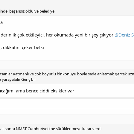
nde, başarısız oldu ve belediye
ra
rinlik çok etkileyici, her okumada yeni bir şey çıkıyor
@Deniz S
 dikkatini çeker belki
sanlar Katmanlı ve çok boyutlu bir konuyu böyle sade anlatmak gerçek uzma
e yarayabilir Genç bir
acağım, ama bence ciddi eksikler var
aat sonra NMST Cumhuriyeti'ne sürüklenmeye karar verdi