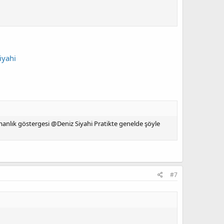
iyahi
nlık göstergesi @Deniz Siyahi Pratikte genelde şöyle
#7