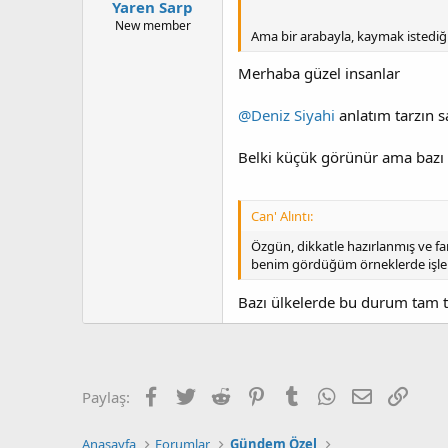
Yaren Sarp
New member
Ama bir arabayla, kaymak istediği
Merhaba güzel insanlar
@Deniz Siyahi
anlatım tarzın s
Belki küçük görünür ama bazı 
Can' Alıntı:
Özgün, dikkatle hazırlanmış ve fa
benim gördüğüm örneklerde işler
Bazı ülkelerde bu durum tam te
Facebook
Twitter
Reddit
Pinterest
Tumblr
WhatsApp
E-posta
Link
Paylaş:
Anasayfa
Forumlar
Gündem Özel