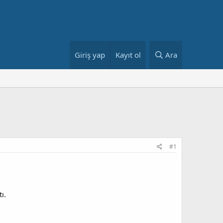
Giriş yap
Kayıt ol
Ara
#1
ı.