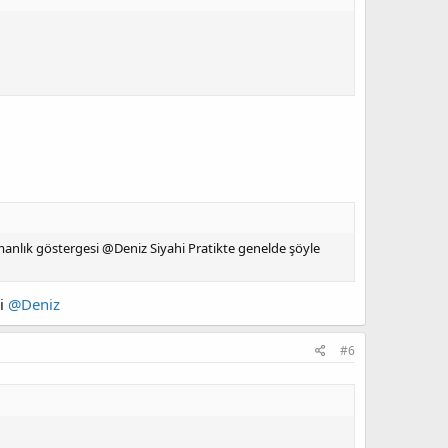
nlık göstergesi @Deniz Siyahi Pratikte genelde şöyle
di
@Deniz
#6