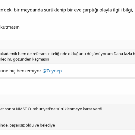
n'deki bir meydanda sürüklenip bir eve çarptığı olayla ilgili bilg
rkutmasın
 akademik hem de referans niteliğinde olduğunu düşünüyorum Daha fazla bil
ekledim, gözünden kaçmasın
nkine hiç benzemiyor
@Zeynep
aat sonra NMST Cumhuriyeti'ne sürüklenmeye karar verdi
nde, başarısız oldu ve belediye