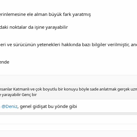
inlemesine ele alman büyük fark yaratmış
daki noktalar da işine yarayabilir
leri ve sürücünün yetenekleri hakkında bazı bilgiler verilmiştir, a
sende
sanlar Katmanlı ve çok boyutlu bir konuyu böyle sade anlatmak gerçek uzma
e yarayabilir Genç bir
a
@Deniz
, genel gidişat bu yönde gibi