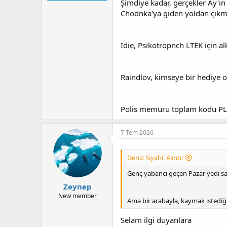
Şimdiye kadar, gerçekler Ay'ın 
t
r
a
i
Chodnka'ya giden yoldan çıkma
n
h
i
Idie, Psikotropnch LTEK için alk
Raindlov, kimseye bir hediye ol
Polis memuru toplam kodu PL 
7 Tem 2026
Deniz Siyahi' Alıntı:
Genç yabancı geçen Pazar yedi s
Zeynep
New member
Ama bir arabayla, kaymak istediği
Selam ilgi duyanlara