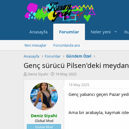
Anasayfa
Forumlar
Neler yeni
Ku
Yeni mesajlar
Forumlarda ara
Anasayfa
Forumlar
Gündem Özel
Genç sürücü Pilsen'deki meydand
K
B
Deniz Siyahi
19 May 2025
o
a
n
ş
19 May 2025
u
l
Genç yabancı geçen Pazar yed
y
a
u
n
b
g
a
ı
Ama bir arabayla, kaymak isted
Deniz Siyahi
ş
ç
l
t
Global Mod
a
a
Global Mod