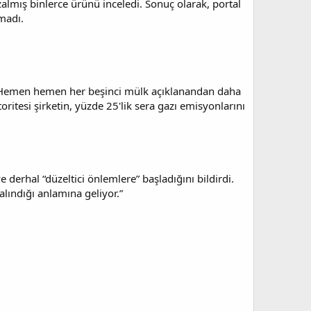
mış binlerce ürünü inceledi. Sonuç olarak, portal
lmadı.
ı. Hemen hemen her beşinci mülk açıklanandan daha
ritesi şirketin, yüzde 25'lik sera gazı emisyonlarını
 derhal “düzeltici önlemlere” başladığını bildirdi.
alındığı anlamına geliyor.”