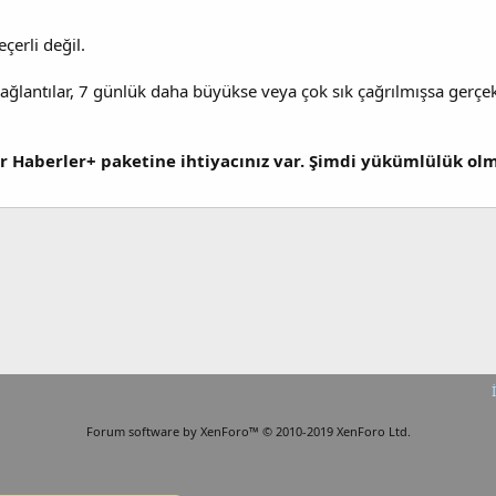
eçerli değil.
ağlantılar, 7 günlük daha büyükse veya çok sık çağrılmışsa gerçe
r Haberler+ paketine ihtiyacınız var. Şimdi yükümlülük o
Forum software by XenForo™
© 2010-2019 XenForo Ltd.