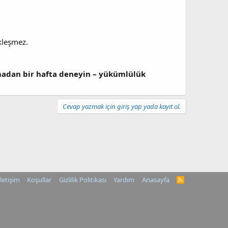
kleşmez.
lmadan bir hafta deneyin – yükümlülük
Cevap yazmak için giriş yap yada kayıt ol.
İletişim
Koşullar
Gizlilik Politikası
Yardım
Anasayfa
R
S
S