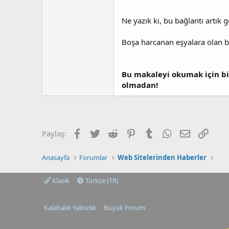
Ne yazık ki, bu bağlantı artık g
Boşa harcanan eşyalara olan b
Bu makaleyi okumak için bi
olmadan!
Facebook
Twitter
Reddit
Pinterest
Tumblr
WhatsApp
E-posta
Link
Paylaş:
Anasayfa
Forumlar
Web Sitelerinden Haberler
Klasik
Türkçe (TR)
Kalabalık Yalnızlık
Büyük Forum