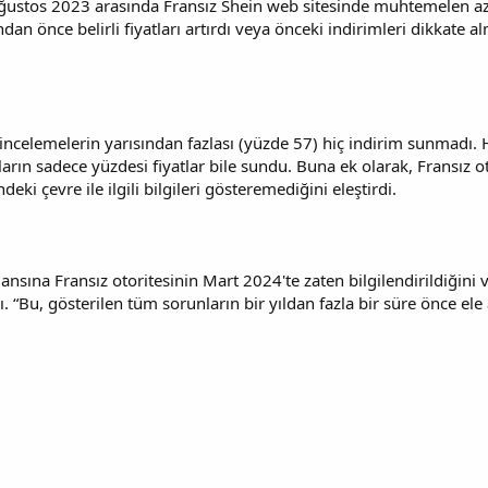
stos 2023 arasında Fransız Shein web sitesinde muhtemelen azal
n önce belirli fiyatları artırdı veya önceki indirimleri dikkate a
incelemelerin yarısından fazlası (yüzde 57) hiç indirim sunmad
ın sadece yüzdesi fiyatlar bile sundu. Buna ek olarak, Fransız oto
eki çevre ile ilgili bilgileri gösteremediğini eleştirdi.
nsına Fransız otoritesinin Mart 2024'te zaten bilgilendirildiğini ve
“Bu, gösterilen tüm sorunların bir yıldan fazla bir süre önce ele 