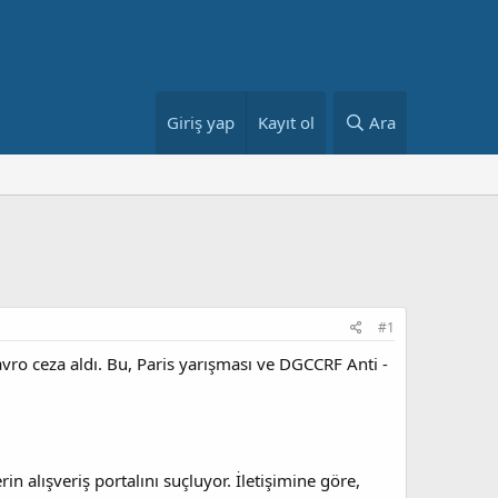
Giriş yap
Kayıt ol
Ara
#1
avro ceza aldı. Bu, Paris yarışması ve DGCCRF Anti -
in alışveriş portalını suçluyor. İletişimine göre,