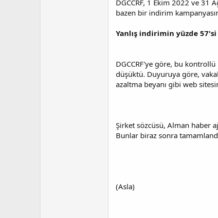
DGCCRF, 1 Ekim 2022 ve 31 Ağu
t
r
a
i
bazen bir indirim kampanyasında
n
h
i
Yanlış indirimin yüzde 57'si
DGCCRF'ye göre, bu kontrollü 
düşüktü. Duyuruya göre, vakalar
azaltma beyanı gibi web sitesind
Şirket sözcüsü, Alman haber aja
Bunlar biraz sonra tamamlandı. 
(Asla)