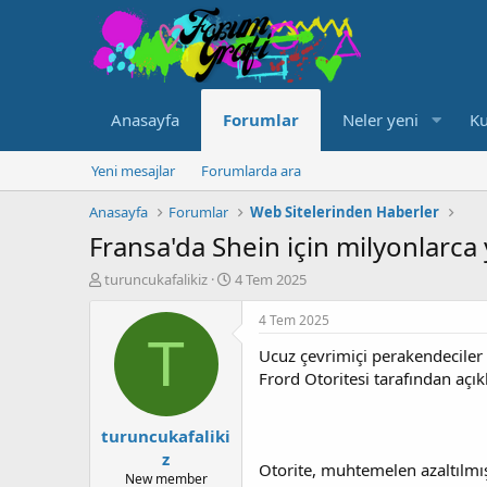
Anasayfa
Forumlar
Neler yeni
Ku
Yeni mesajlar
Forumlarda ara
Anasayfa
Forumlar
Web Sitelerinden Haberler
Fransa'da Shein için milyonlarca 
K
B
turuncukafalikiz
4 Tem 2025
o
a
n
ş
4 Tem 2025
u
l
T
Ucuz çevrimiçi perakendeciler S
y
a
u
n
Frord Otoritesi tarafından açık
b
g
a
ı
turuncukafaliki
ş
ç
l
t
z
Otorite, muhtemelen azaltılmış 
a
a
New member