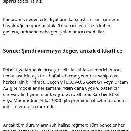
sipariş edebilirsiniz.
Panoramik nedenlerle, fiyatların karşılaştırmasını çimlerin
büyüklüğüne göre böldük. İlk sürücü en ucuz teklifleri
gösterir, ardından daha geniş alanlar için modeller.
Sonuç: Şimdi vurmaya değer, ancak dikkatlice
Robot fiyatlarındaki düşüş, özellikle kablosuz modeller için,
Pentecost için açıktır – haftalık biçme yeterince sahip olan
herkes için bir nimet. Geçen yıl ECOVACS Goat G1 veya Dream
A2 gibi modeller her zamankinden daha uygun, bazen bir
önceki yılın fiyatının birkaç yüz avro altında. Kärcher RCX6
veya Mammotion Yuka 2000 gibi premium cihazlar da önemli
indirimler göstermektedir.
Ancak tüm durumların ruh haline rağmen: Tüm bahçeler her
robotik tozaerba'yı tolere etmez – kablosuz modeller otomatik