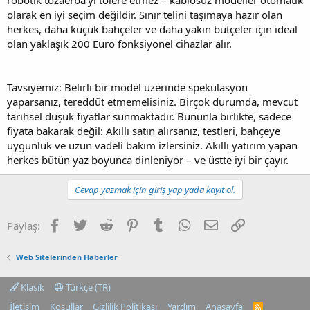
olarak en iyi seçim değildir. Sınır telini taşımaya hazır olan
herkes, daha küçük bahçeler ve daha yakın bütçeler için ideal
olan yaklaşık 200 Euro fonksiyonel cihazlar alır.
Tavsiyemiz: Belirli bir model üzerinde spekülasyon
yaparsanız, tereddüt etmemelisiniz. Birçok durumda, mevcut
tarihsel düşük fiyatlar sunmaktadır. Bununla birlikte, sadece
fiyata bakarak değil: Akıllı satın alırsanız, testleri, bahçeye
uygunluk ve uzun vadeli bakım izlersiniz. Akıllı yatırım yapan
herkes bütün yaz boyunca dinleniyor – ve üstte iyi bir çayır.
Cevap yazmak için giriş yap yada kayıt ol.
Facebook
Twitter
Reddit
Pinterest
Tumblr
WhatsApp
E-posta
Link
Paylaş:
Web Sitelerinden Haberler
Klasik
Türkçe (TR)
İletişim
Koşullar
Gizlilik Politikası
Yardım
Anasayfa
R