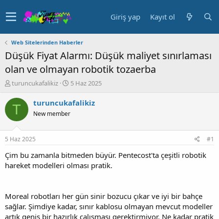
Giriş yap
Kayıt ol
Web Sitelerinden Haberler
Düşük Fiyat Alarmı: Düşük maliyet sınırlaması
olan ve olmayan robotik tozaerba
K
B
turuncukafalikiz
5 Haz 2025
o
a
n
ş
turuncukafalikiz
T
u
l
New member
y
a
u
n
b
g
5 Haz 2025
#1
a
ı
ş
ç
Çim bu zamanla bitmeden büyür. Pentecost'ta çeşitli robotik
l
t
hareket modelleri olması pratik.
a
a
t
r
a
i
Moreal robotları her gün sinir bozucu çıkar ve iyi bir bahçe
n
h
sağlar. Şimdiye kadar, sınır kablosu olmayan mevcut modeller
i
artık geniş bir hazırlık çalışması gerektirmiyor. Ne kadar pratik