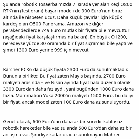
Şu anda robotik Tosaerba'mızda 7. sırada yer alan Keçi O800
RTK'nın (test oranı) başarı modeli de 900 Euro'nun biraz
altında ile nispeten ucuz. Daha küçük çayırlar için küçük
kardeş olan O500 Panorama, Amazon ve diğer
perakendecilerde 749 Euro mutlak bir fiyata bile mevcuttur
(aşağıdaki fiyat karşılaştırmasına bakın). En büyük O1200,
neredeyse yüzde 30 oranında bir fiyat sıçraması bile yaptı ve
şimdi 1300 Euro yerine 999 için mevcut.
Kärcher RCX6 da düşük fiyata 2300 Euro'da sunulmaktadır.
Bununla birlikte: Bu fiyat zaten Mayıs başında, 2700 Euro
maliyeti arasında – ve Nisan ayında fiyat hala düzenli olarak
3300 Euro'dan daha fazlaydı, yani bugünden 1000 Euro daha
fazla. Mammation Yuka 2000'in maliyeti 1500 Euro, bu da iyi
bir fiyat, ancak model zaten 100 Euro daha az sunuluyordu.
Genel olarak, 600 Euro'dan daha az bir süredir kablosuz
robotik hareketler bile var, şu anda 500 Euro'dan daha az bir
anlaşma var. Şimdiye kadar orada sunulmayan Mährer