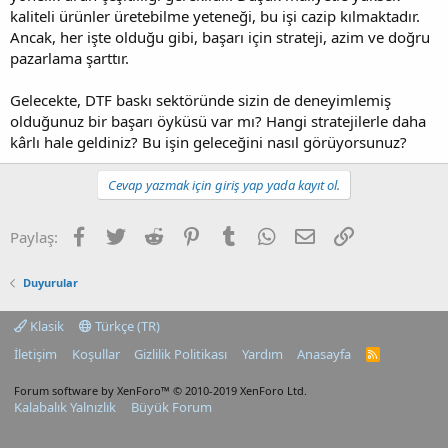
kaliteli ürünler üretebilme yeteneği, bu işi cazip kılmaktadır.
Ancak, her işte olduğu gibi, başarı için strateji, azim ve doğru
pazarlama şarttır.
Gelecekte, DTF baskı sektöründe sizin de deneyimlemiş
olduğunuz bir başarı öyküsü var mı? Hangi stratejilerle daha
kârlı hale geldiniz? Bu işin geleceğini nasıl görüyorsunuz?
Cevap yazmak için giriş yap yada kayıt ol.
Facebook
Twitter
Reddit
Pinterest
Tumblr
WhatsApp
E-posta
Link
Paylaş:
Duyurular
Klasik
Türkçe (TR)
İletişim
Koşullar
Gizlilik Politikası
Yardım
Anasayfa
R
S
S
Forum software by XenForo™
© 2010-2019 XenForo Ltd.
Kalabalık Yalnızlık
Büyük Forum