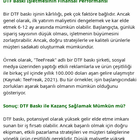
DTF Baskı İşletmesinin Finansal Performansı
Bir DTF baskı işinin kârlılığı, pek çok faktöre bağlıdır. Ancak
genel olarak, ilk yatırım maliyetini dengelemek ve kar elde
etmek 6-12 ay arasında mümkün olabilir. Başlangıçta, günlük
sipariş sayısının düşük olması, işletmenin büyümesini
zorlaştırabilir. Ancak, doğru stratejilerle ve kaliteli ürünlerle
müşteri sadakati oluşturmak mümkündür.
Örnek olarak, "TeeFreak" adlı bir DTF baskı şirketi, sosyal
medya üzerinden yaptığı etkili reklamlarla ve ürün çeşitliliği
ile birkaç yıl içinde yıllık 100.000 doları aşan gelire ulaşmıştır
(Kaynak: TeeFreak, 2021). Bu tür örnekler, işin başlangıcındaki
zorlukları aşarak başarılı olmanın mümkün olduğunu
gösteriyor.
Sonuç: DTF Baskı ile Kazanç Sağlamak Mümkün mü?
DTF baskı, potansiyel olarak yüksek gelir elde etme imkanı
sunan bir iş fırsatı olabilir. Ancak başarılı olmak için doğru
ekipman, etkili pazarlama stratejileri ve müşteri taleplerine
yönelik ürün çeşitliliği gereklidir. Düşük maliyetle yüksek