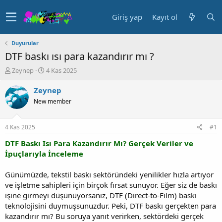
Giriş yap
Kayıt ol
Duyurular
DTF baskı ısı para kazandırır mı ?
K
B
Zeynep
4 Kas 2025
o
a
n
ş
Zeynep
u
l
New member
y
a
u
n
b
g
4 Kas 2025
#1
a
ı
ş
ç
DTF Baskı Isı Para Kazandırır Mı? Gerçek Veriler ve
l
t
İpuçlarıyla İnceleme
a
a
t
r
Günümüzde, tekstil baskı sektöründeki yenilikler hızla artıyor
a
i
ve işletme sahipleri için birçok fırsat sunuyor. Eğer siz de baskı
n
h
işine girmeyi düşünüyorsanız, DTF (Direct-to-Film) baskı
i
teknolojisini duymuşsunuzdur. Peki, DTF baskı gerçekten para
kazandırır mı? Bu soruya yanıt verirken, sektördeki gerçek