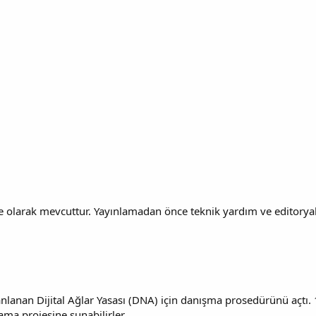
 olarak mevcuttur. Yayınlamadan önce teknik yardım ve editoryal r
an Dijital Ağlar Yasası (DNA) için danışma prosedürünü açtı. 11 
ama projesine sunabilirler.