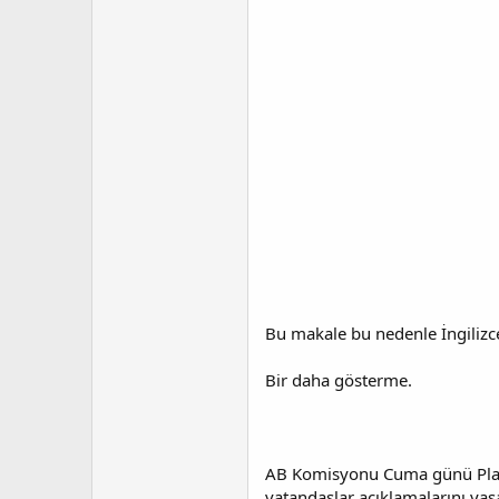
t
r
a
i
n
h
i
Bu makale bu nedenle İngilizce
Bir daha gösterme.
AB Komisyonu Cuma günü Planlan
vatandaşlar açıklamalarını yas