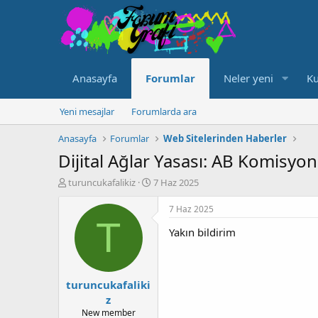
Anasayfa
Forumlar
Neler yeni
Ku
Yeni mesajlar
Forumlarda ara
Anasayfa
Forumlar
Web Sitelerinden Haberler
Dijital Ağlar Yasası: AB Komisyon
K
B
turuncukafalikiz
7 Haz 2025
o
a
n
ş
7 Haz 2025
u
l
T
Yakın bildirim
y
a
u
n
b
g
a
ı
turuncukafaliki
ş
ç
l
t
z
a
a
New member