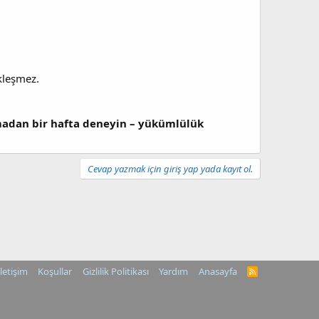
kleşmez.
lmadan bir hafta deneyin – yükümlülük
Cevap yazmak için giriş yap yada kayıt ol.
İletişim
Koşullar
Gizlilik Politikası
Yardım
Anasayfa
R
S
S