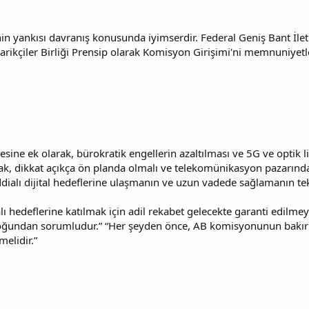
 yankısı davranış konusunda iyimserdir. Federal Geniş Bant İleti
ikçiler Birliği Prensip olarak Komisyon Girişimi'ni memnuniyetle
mesine ek olarak, bürokratik engellerin azaltılması ve 5G ve optik 
ak, dikkat açıkça ön planda olmalı ve telekomünikasyon pazarında
dialı dijital hedeflerine ulaşmanın ve uzun vadede sağlamanın te
ddialı hedeflerine katılmak için adil rekabet gelecekte garanti edilm
çoğundan sorumludur.” “Her şeyden önce, AB komisyonunun bakır a
melidir.”