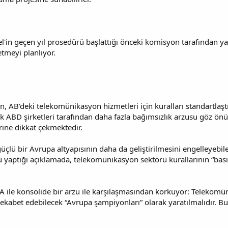
l'in geçen yıl prosedürü başlattığı önceki komisyon tarafından y
 etmeyi planlıyor.
yon, AB'deki telekomünikasyon hizmetleri için kuralları standartla
ük ABD şirketleri tarafından daha fazla bağımsızlık arzusu göz ön
rine dikkat çekmektedir.
lü bir Avrupa altyapısının daha da geliştirilmesini engelleyebilec
tığı açıklamada, telekomünikasyon sektörü kurallarının “basitleş
 ile konsolide bir arzu ile karşılaşmasından korkuyor: Telekomün
ekabet edebilecek “Avrupa şampiyonları” olarak yaratılmalıdır. Bu,