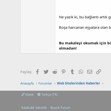
Ne yazık ki, bu bağlantı artık g
Boşa harcanan eşyalara olan b
Bu makaleyi okumak için bi
olmadan!
Facebook
Twitter
Reddit
Pinterest
Tumblr
WhatsApp
E-posta
Link
Paylaş:
Anasayfa
Forumlar
Web Sitelerinden Haberler
Klasik
Türkçe (TR)
Kalabalık Yalnızlık
Büyük Forum