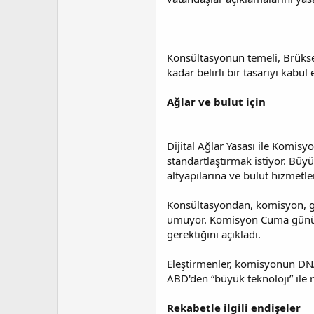
Konsültasyonun temeli, Brükse
kadar belirli bir tasarıyı kabul
Ağlar ve bulut için
Dijital Ağlar Yasası ile Komis
standartlaştırmak istiyor. Büy
altyapılarına ve bulut hizmetle
Konsültasyondan, komisyon, güç
umuyor. Komisyon Cuma günü yap
gerektiğini açıkladı.
Eleştirmenler, komisyonun DNA
ABD'den “büyük teknoloji” ile r
Rekabetle ilgili endişeler