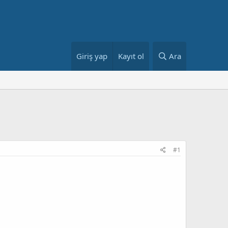
Giriş yap
Kayıt ol
Ara
#1