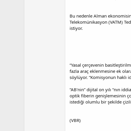
Bu nedenle Alman ekonomisinin
Telekomünikasyon (VATM) Tedar
istiyor.
“Yasal çerçevenin basitleştiril
fazla araç eklenmesine ek olar
söylüyor. “Komisyonun haklı id
“AB'nin” dijital on yılı “nın i
optik fiberin genişlemesinin 
istediği olumlu bir şekilde çizil
(VBR)