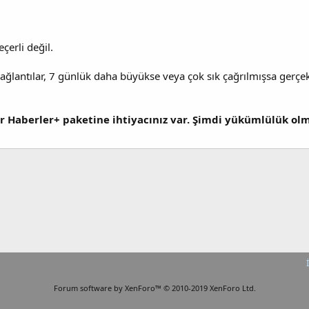
eçerli değil.
ağlantılar, 7 günlük daha büyükse veya çok sık çağrılmışsa gerçe
r Haberler+ paketine ihtiyacınız var. Şimdi yükümlülük o
Forum software by XenForo™
© 2010-2019 XenForo Ltd.