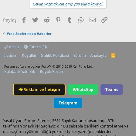
Cevap yazmak için giriş yap yada kayıt ol.
Facebook
Twitter
Reddit
Pinterest
Tumblr
WhatsApp
E-posta
Link
Paylaş:
Web Sitelerinden Haberler
Klasik
Türkçe (TR)
İletişim
Koşullar
Gizlilik Politikası
Yardım
Anasayfa
R
S
S
Forum software by XenForo™
© 2010-2019 XenForo Ltd.
Kalabalık Yalnızlık
Büyük Forum
📢
Reklam ve İletişim
WhatsApp
Teams
Telegram
Yasal Uyarı: Forum Sitemiz; 5651 Sayılı Kanun kapsamında BTK
tarafından onaylı Yer Sağlayıcı'dır. Bu sebeple içerikleri kontrol etme ya
da araştırma yükümlülüğü yoktur. Üyeler yazdığı içeriklerden