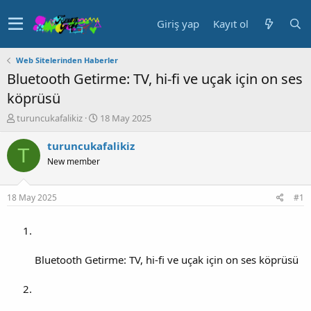
Giriş yap
Kayıt ol
Web Sitelerinden Haberler
Bluetooth Getirme: TV, hi-fi ve uçak için on ses
köprüsü
K
B
turuncukafalikiz
18 May 2025
o
a
n
ş
turuncukafalikiz
T
u
l
New member
y
a
u
n
b
g
18 May 2025
#1
a
ı
ş
ç
l
t
a
a
t
r
Bluetooth Getirme: TV, hi-fi ve uçak için on ses köprüsü
a
i
n
h
i