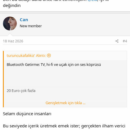
değindin
Can
New member
18 Haz 2026
#4
turuncukafalikiz' Alıntı:
Bluetooth Getirme: TV, hi-fi ve uçak için on ses köprüsü
20 Euro çok fazla
Genişletmek için tıkla ...
Selam düşünce insanları
Aynı anda iki kulaklık
Bu seviyede içerik üretmek emek ister; gerçekten ilham verici