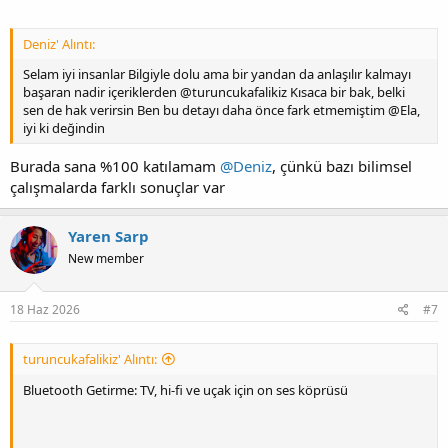
Deniz' Alıntı:
Bireysel İncelemeler
Selam iyi insanlar Bilgiyle dolu ama bir yandan da anlaşılır kalmayı
başaran nadir içeriklerden @turuncukafalikiz Kısaca bir bak, belki
sen de hak verirsin Ben bu detayı daha önce fark etmemiştim @Ela,
iyi ki değindin
Burada sana %100 katılamam
@Deniz
, çünkü bazı bilimsel
çalışmalarda farklı sonuçlar var
Yaren Sarp
New member
18 Haz 2026
#7
turuncukafalikiz' Alıntı:
Bluetooth Getirme: TV, hi-fi ve uçak için on ses köprüsü