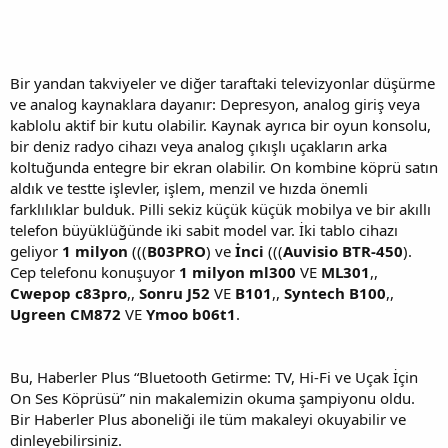
Bir yandan takviyeler ve diğer taraftaki televizyonlar düşürme
ve analog kaynaklara dayanır: Depresyon, analog giriş veya
kablolu aktif bir kutu olabilir. Kaynak ayrıca bir oyun konsolu,
bir deniz radyo cihazı veya analog çıkışlı uçakların arka
koltuğunda entegre bir ekran olabilir. On kombine köprü satın
aldık ve testte işlevler, işlem, menzil ve hızda önemli
farklılıklar bulduk. Pilli sekiz küçük küçük mobilya ve bir akıllı
telefon büyüklüğünde iki sabit model var. İki tablo cihazı
geliyor
1 milyon
(((
B03PRO
) ve
İnci
(((
Auvisio BTR-450
).
Cep telefonu konuşuyor
1 milyon ml300
VE
ML301
,,
Cwepop c83pro
,,
Sonru J52
VE
B101
,,
Syntech B100
,,
Ugreen CM872
VE
Ymoo b06t1
.
Bu, Haberler Plus “Bluetooth Getirme: TV, Hi-Fi ve Uçak İçin
On Ses Köprüsü” nin makalemizin okuma şampiyonu oldu.
Bir Haberler Plus aboneliği ile tüm makaleyi okuyabilir ve
dinleyebilirsiniz.