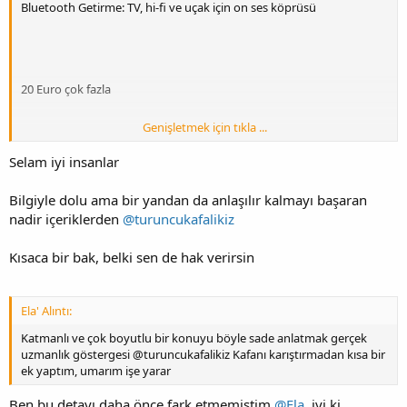
Bluetooth Getirme: TV, hi-fi ve uçak için on ses köprüsü
20 Euro çok fazla
Genişletmek için tıkla ...
Selam iyi insanlar
Aynı anda iki kulaklık
Bilgiyle dolu ama bir yandan da anlaşılır kalmayı başaran
nadir içeriklerden
@turuncukafalikiz
Codec ve Lanze
Kısaca bir bak, belki sen de hak verirsin
Ela' Alıntı:
Bireysel İncelemeler
Katmanlı ve çok boyutlu bir konuyu böyle sade anlatmak gerçek
uzmanlık göstergesi @turuncukafalikiz Kafanı karıştırmadan kısa bir
ek yaptım, umarım işe yarar
Ben bu detayı daha önce fark etmemiştim
@Ela
, iyi ki