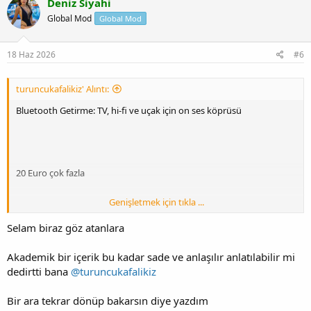
Deniz Siyahi
Global Mod
Global Mod
18 Haz 2026
#6
turuncukafalikiz' Alıntı:
Bluetooth Getirme: TV, hi-fi ve uçak için on ses köprüsü
20 Euro çok fazla
Genişletmek için tıkla ...
Selam biraz göz atanlara
Aynı anda iki kulaklık
Akademik bir içerik bu kadar sade ve anlaşılır anlatılabilir mi
dedirtti bana
@turuncukafalikiz
Codec ve Lanze
Bir ara tekrar dönüp bakarsın diye yazdım