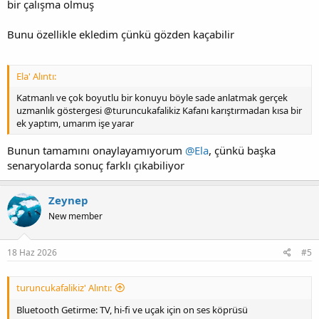
bir çalışma olmuş
Codec ve Lanze
Bunu özellikle ekledim çünkü gözden kaçabilir
Ela' Alıntı:
Bireysel İncelemeler
Katmanlı ve çok boyutlu bir konuyu böyle sade anlatmak gerçek
uzmanlık göstergesi @turuncukafalikiz Kafanı karıştırmadan kısa bir
ek yaptım, umarım işe yarar
Bunun tamamını onaylayamıyorum
@Ela
, çünkü başka
senaryolarda sonuç farklı çıkabiliyor
Zeynep
New member
18 Haz 2026
#5
turuncukafalikiz' Alıntı:
Bluetooth Getirme: TV, hi-fi ve uçak için on ses köprüsü