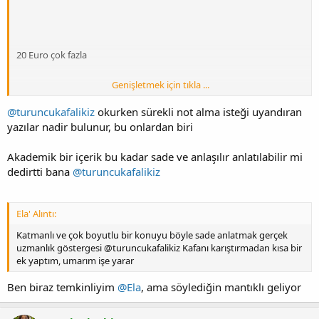
20 Euro çok fazla
Genişletmek için tıkla ...
@turuncukafalikiz
okurken sürekli not alma isteği uyandıran
Aynı anda iki kulaklık
yazılar nadir bulunur, bu onlardan biri
Akademik bir içerik bu kadar sade ve anlaşılır anlatılabilir mi
dedirtti bana
@turuncukafalikiz
Codec ve Lanze
Ela' Alıntı:
Katmanlı ve çok boyutlu bir konuyu böyle sade anlatmak gerçek
Bireysel İncelemeler
uzmanlık göstergesi @turuncukafalikiz Kafanı karıştırmadan kısa bir
ek yaptım, umarım işe yarar
Ben biraz temkinliyim
@Ela
, ama söylediğin mantıklı geliyor