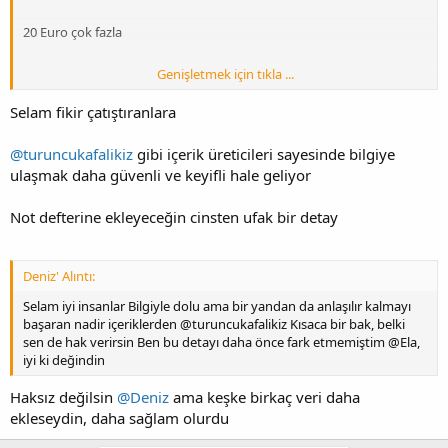
20 Euro çok fazla
Genişletmek için tıkla ...
Selam fikir çatıştıranlara
Aynı anda iki kulaklık
@turuncukafalikiz
gibi içerik üreticileri sayesinde bilgiye
ulaşmak daha güvenli ve keyifli hale geliyor
Codec ve Lanze
Not defterine ekleyeceğin cinsten ufak bir detay
Deniz' Alıntı:
Bireysel İncelemeler
Selam iyi insanlar Bilgiyle dolu ama bir yandan da anlaşılır kalmayı
başaran nadir içeriklerden @turuncukafalikiz Kısaca bir bak, belki
sen de hak verirsin Ben bu detayı daha önce fark etmemiştim @Ela,
iyi ki değindin
Haksız değilsin
@Deniz
ama keşke birkaç veri daha
ekleseydin, daha sağlam olurdu