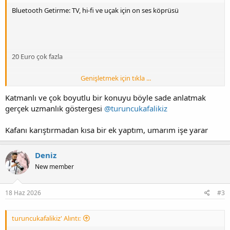
Bluetooth Getirme: TV, hi-fi ve uçak için on ses köprüsü
20 Euro çok fazla
Genişletmek için tıkla ...
Katmanlı ve çok boyutlu bir konuyu böyle sade anlatmak
Aynı anda iki kulaklık
gerçek uzmanlık göstergesi
@turuncukafalikiz
Kafanı karıştırmadan kısa bir ek yaptım, umarım işe yarar
Codec ve Lanze
Deniz
New member
18 Haz 2026
#3
Bireysel İncelemeler
turuncukafalikiz' Alıntı: