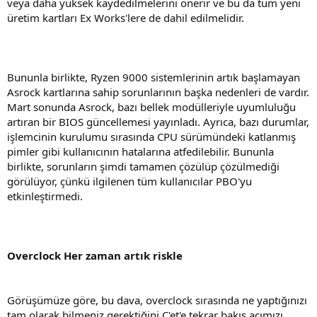
veya daha yüksek kaydedilmelerini önerir ve bu da tüm yeni
üretim kartları Ex Works'lere de dahil edilmelidir.
Bununla birlikte, Ryzen 9000 sistemlerinin artık başlamayan
Asrock kartlarına sahip sorunlarının başka nedenleri de vardır.
Mart sonunda Asrock, bazı bellek modülleriyle uyumluluğu
artıran bir BIOS güncellemesi yayınladı. Ayrıca, bazı durumlar,
işlemcinin kurulumu sırasında CPU sürümündeki katlanmış
pimler gibi kullanıcının hatalarına atfedilebilir. Bununla
birlikte, sorunların şimdi tamamen çözülüp çözülmediği
görülüyor, çünkü ilgilenen tüm kullanıcılar PBO'yu
etkinleştirmedi.
Overclock Her zaman artık riskle
Görüşümüze göre, bu dava, overclock sırasında ne yaptığınızı
tam olarak bilmeniz gerektiğini C'et'e tekrar bakış açımızı