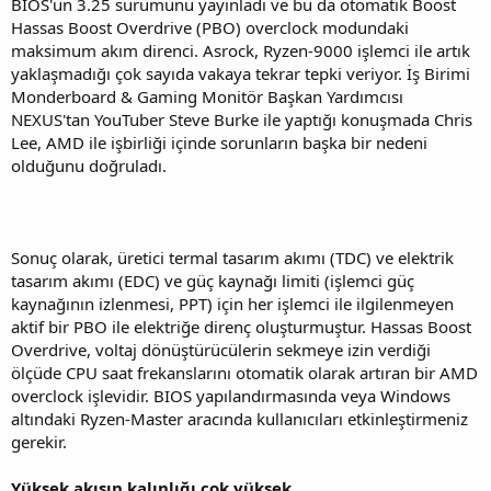
BIOS'un 3.25 sürümünü yayınladı ve bu da otomatik Boost
Hassas Boost Overdrive (PBO) overclock modundaki
maksimum akım direnci. Asrock, Ryzen-9000 işlemci ile artık
yaklaşmadığı çok sayıda vakaya tekrar tepki veriyor. İş Birimi
Monderboard & Gaming Monitör Başkan Yardımcısı
NEXUS'tan YouTuber Steve Burke ile yaptığı konuşmada Chris
Lee, AMD ile işbirliği içinde sorunların başka bir nedeni
olduğunu doğruladı.
Sonuç olarak, üretici termal tasarım akımı (TDC) ve elektrik
tasarım akımı (EDC) ve güç kaynağı limiti (işlemci güç
kaynağının izlenmesi, PPT) için her işlemci ile ilgilenmeyen
aktif bir PBO ile elektriğe direnç oluşturmuştur. Hassas Boost
Overdrive, voltaj dönüştürücülerin sekmeye izin verdiği
ölçüde CPU saat frekanslarını otomatik olarak artıran bir AMD
overclock işlevidir. BIOS yapılandırmasında veya Windows
altındaki Ryzen-Master aracında kullanıcıları etkinleştirmeniz
gerekir.
Yüksek akışın kalınlığı çok yüksek