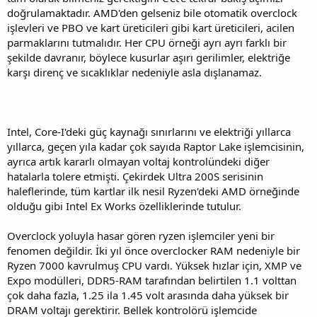
doğrulamaktadır. AMD'den gelseniz bile otomatik overclock
işlevleri ve PBO ve kart üreticileri gibi kart üreticileri, acilen
parmaklarını tutmalıdır. Her CPU örneği ayrı ayrı farklı bir
şekilde davranır, böylece kusurlar aşırı gerilimler, elektriğe
karşı direnç ve sıcaklıklar nedeniyle asla dışlanamaz.
Intel, Core-I'deki güç kaynağı sınırlarını ve elektriği yıllarca
yıllarca, geçen yıla kadar çok sayıda Raptor Lake işlemcisinin,
ayrıca artık kararlı olmayan voltaj kontrolündeki diğer
hatalarla tolere etmişti. Çekirdek Ultra 200S serisinin
haleflerinde, tüm kartlar ilk nesil Ryzen'deki AMD örneğinde
olduğu gibi Intel Ex Works özelliklerinde tutulur.
Overclock yoluyla hasar gören ryzen işlemciler yeni bir
fenomen değildir. İki yıl önce overclocker RAM nedeniyle bir
Ryzen 7000 kavrulmuş CPU vardı. Yüksek hızlar için, XMP ve
Expo modülleri, DDR5-RAM tarafından belirtilen 1.1 volttan
çok daha fazla, 1.25 ila 1.45 volt arasında daha yüksek bir
DRAM voltajı gerektirir. Bellek kontrolörü işlemcide