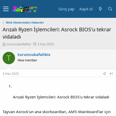
Giriş yap
Kayıt ol
Web Sitelerinden Haberler
Arızalı Ryzen İşlemcileri: Asrock BIOS'u tekrar
vidaladı
K
B
turuncukafalikiz
3 Haz 2025
o
a
n
ş
turuncukafalikiz
T
u
l
New member
y
a
u
n
b
g
3 Haz 2025
#1
a
ı
ş
ç
l
t
a
a
t
r
Arızalı Ryzen İşlemcileri: Asrock BIOS'u tekrar vidaladı
a
i
n
h
i
Tayvan Asrock'un ana skorboardları, AM5-Mainboard'lar için