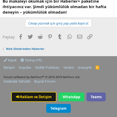
Bu makaleyi okumak için bir Haberler+ paketine
ihtiyacınız var. Şimdi yükümlülük olmadan bir hafta
deneyin – yükümlülük olmadan!
Cevap yazmak için giriş yap yada kayıt ol.
Facebook
Twitter
Reddit
Pinterest
Tumblr
WhatsApp
E-posta
Link
Paylaş:
Web Sitelerinden Haberler
Klasik
Türkçe (TR)
İletişim
Koşullar
Gizlilik Politikası
Yardım
Anasayfa
R
S
S
Forum software by XenForo™
© 2010-2019 XenForo Ltd.
Kalabalık Yalnızlık
Büyük Forum
📢
Reklam ve İletişim
WhatsApp
Teams
Telegram