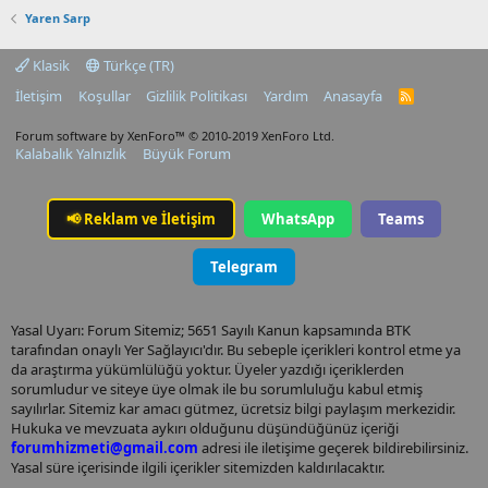
Yaren Sarp
Klasik
Türkçe (TR)
İletişim
Koşullar
Gizlilik Politikası
Yardım
Anasayfa
R
S
S
Forum software by XenForo™
© 2010-2019 XenForo Ltd.
Kalabalık Yalnızlık
Büyük Forum
📢
Reklam ve İletişim
WhatsApp
Teams
Telegram
Yasal Uyarı: Forum Sitemiz; 5651 Sayılı Kanun kapsamında BTK
tarafından onaylı Yer Sağlayıcı'dır. Bu sebeple içerikleri kontrol etme ya
da araştırma yükümlülüğü yoktur. Üyeler yazdığı içeriklerden
sorumludur ve siteye üye olmak ile bu sorumluluğu kabul etmiş
sayılırlar. Sitemiz kar amacı gütmez, ücretsiz bilgi paylaşım merkezidir.
Hukuka ve mevzuata aykırı olduğunu düşündüğünüz içeriği
forumhizmeti@gmail.com
adresi ile iletişime geçerek bildirebilirsiniz.
Yasal süre içerisinde ilgili içerikler sitemizden kaldırılacaktır.