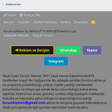
Kullanıcılar
Klasik
Türkçe (TR)
İletişim
Koşullar
Gizlilik Politikası
Yardım
Anasayfa
R
S
S
Forum software by XenForo™
© 2010-2019 XenForo Ltd.
Kalabalık Yalnızlık
Büyük Forum
📢
Reklam ve İletişim
WhatsApp
Teams
Telegram
Yasal Uyarı: Forum Sitemiz; 5651 Sayılı Kanun kapsamında BTK
tarafından onaylı Yer Sağlayıcı'dır. Bu sebeple içerikleri kontrol etme ya
da araştırma yükümlülüğü yoktur. Üyeler yazdığı içeriklerden
sorumludur ve siteye üye olmak ile bu sorumluluğu kabul etmiş
sayılırlar. Sitemiz kar amacı gütmez, ücretsiz bilgi paylaşım merkezidir.
Hukuka ve mevzuata aykırı olduğunu düşündüğünüz içeriği
forumhizmeti@gmail.com
adresi ile iletişime geçerek bildirebilirsiniz.
Yasal süre içerisinde ilgili içerikler sitemizden kaldırılacaktır.