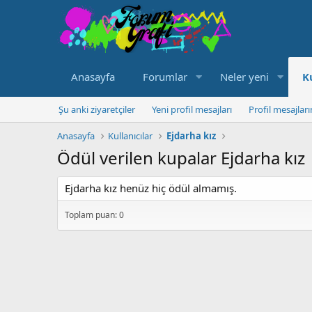
Anasayfa
Forumlar
Neler yeni
K
Şu anki ziyaretçiler
Yeni profil mesajları
Profil mesajlar
Anasayfa
Kullanıcılar
Ejdarha kız
Ödül verilen kupalar Ejdarha kız
Ejdarha kız henüz hiç ödül almamış.
Toplam puan: 0