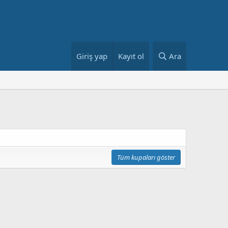
Giriş yap
Kayıt ol
Ara
Tüm kupaları göster