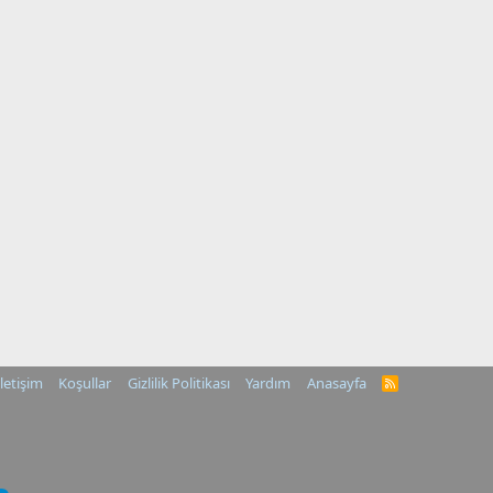
İletişim
Koşullar
Gizlilik Politikası
Yardım
Anasayfa
R
S
S