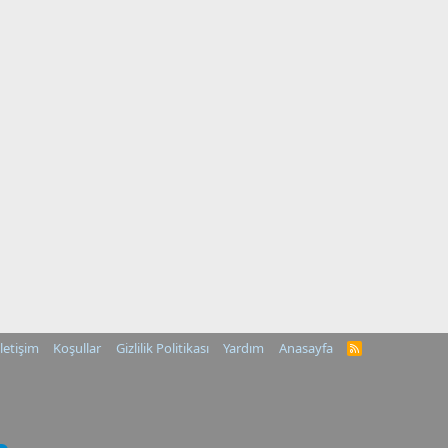
İletişim
Koşullar
Gizlilik Politikası
Yardım
Anasayfa
R
S
S