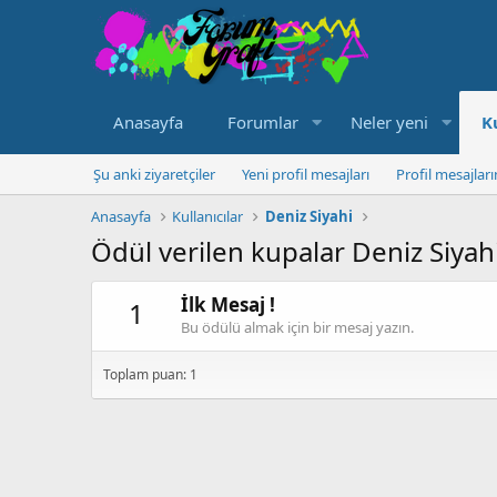
Anasayfa
Forumlar
Neler yeni
K
Şu anki ziyaretçiler
Yeni profil mesajları
Profil mesajlar
Anasayfa
Kullanıcılar
Deniz Siyahi
Ödül verilen kupalar Deniz Siyah
İlk Mesaj !
1
Bu ödülü almak için bir mesaj yazın.
Toplam puan: 1